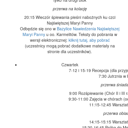
przerwa na kolację
20:15 Wieczór śpiewania pieśni nabożnych ku czci
Najświętszej Maryi Panny
Odbędzie się ono w
Bazylice Nawiedzenia Najświętszej
Maryi Panny
u oo. Karmelitów. Teksty do pobrania w
wersji elektronicznej:
kliknij tutaj, aby pobrać
(uczestnicy mogą pobrać dodatkowe materiały na
stronie dla uczestników).
Czwartek
7-12 i 15-19 Recepcja (dla przy
7:30 Jutrznia w 
przerwa śniad
9:00 Rozśpiewanie (Chór II i III 
9:30-11:00 Zajęcia w chórach (oddz
11:15-12:45 Warsztat
przerwa obi
14:15-15:15 Warsztat
15:30-16:45 Próba do Msz