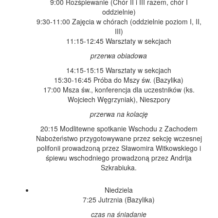
9:00 Rozśpiewanie (Chór II i III razem, chór I
oddzielnie)
9:30-11:00 Zajęcia w chórach (oddzielnie poziom I, II,
III)
11:15-12:45 Warsztaty w sekcjach
przerwa obiadowa
14:15-15:15 Warsztaty w sekcjach
15:30-16:45 Próba do Mszy św. (Bazylika)
17:00 Msza św., konferencja dla uczestników (ks.
Wojciech Węgrzyniak), Nieszpory
przerwa na kolację
20:15 Modlitewne spotkanie Wschodu z Zachodem
Nabożeństwo przygotowywane przez sekcję wczesnej
polifonii prowadzoną przez Sławomira Witkowskiego i
śpiewu wschodniego prowadzoną przez Andrija
Szkrabiuka.
Niedziela
7:25 Jutrznia (Bazylika)
czas na śniadanie