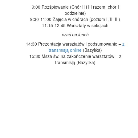
9:00 Rozśpiewanie (Chór II i III razem, chór I
oddzielnie)
9:30-11:00 Zajęcia w chórach (poziom I, II, III)
11:15-12:45 Warsztaty w sekcjach
czas na lunch
14:30 Prezentacja warsztatów i podsumowanie –
z
transmisją online
(Bazylika)
15:30 Msza św. na zakończenie warsztatów – z
transmisją (Bazylika)
Subskrybuj kalendarz
Pobierz do wydruku
Zeskanuj smartfonem