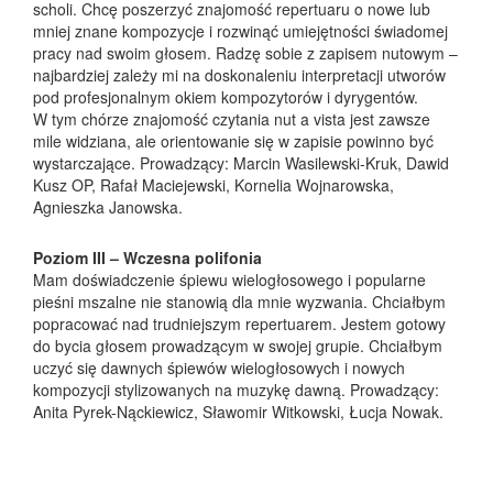
scholi. Chcę poszerzyć znajomość repertuaru o nowe lub
mniej znane kompozycje i rozwinąć umiejętności świadomej
pracy nad swoim głosem. Radzę sobie z zapisem nutowym –
najbardziej zależy mi na doskonaleniu interpretacji utworów
pod profesjonalnym okiem kompozytorów i dyrygentów.
W tym chórze znajomość czytania nut a vista jest zawsze
mile widziana, ale orientowanie się w zapisie powinno być
wystarczające. Prowadzący: Marcin Wasilewski-Kruk, Dawid
Kusz OP, Rafał Maciejewski, Kornelia Wojnarowska,
Agnieszka Janowska.
Poziom III – Wczesna polifonia
Mam doświadczenie śpiewu wielogłosowego i popularne
pieśni mszalne nie stanowią dla mnie wyzwania. Chciałbym
popracować nad trudniejszym repertuarem. Jestem gotowy
do bycia głosem prowadzącym w swojej grupie. Chciałbym
uczyć się dawnych śpiewów wielogłosowych i nowych
kompozycji stylizowanych na muzykę dawną. Prowadzący:
Anita Pyrek-Nąckiewicz, Sławomir Witkowski, Łucja Nowak.