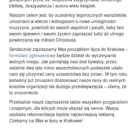
biblistę, duszpasterza i autora wielu książek.
Naszym celem jest, by uczestnicy tegorocznych warsztatów,
umocnieni w wierze i wzbogaceni o nowe umiejętności
muzyczne, powrócili do swoich wspólnot i parafii, żeby tam
swoim śpiewem i swoim życiem zapraszać ludzi do ufnego
powierzania się miłości Chrystusa.
Serdecznie zapraszamy Was początkiem lipca do Krakowa –
formularz zgłoszeniowy
będzie działał do wyczerpania
wolnych miejsc. Jak pamiętają nasi stali bywalcy, przez
ostatnie dwa lata mimo wszechobecnych podwyżek udało
nam się utrzymać ceny uczestnictwa bez zmian. W tym roku
jesteśmy już zmuszeni dostosować nasze ceny do realnych
kosztów organizacji tak dużego przedsięwzięcia – ufamy, że
to zrozumiecie.
Przekażcie nasze zaproszenie także wszystkim przyjaciołom
i znajomym, dla których może okazać się cenne. Wasza
osobista rekomendacja będzie najcenniejszą reklamą.
Czekamy na Was w lipcu w Krakowie!