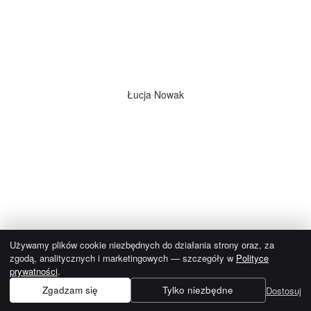
Łucja Nowak
Używamy plików cookie niezbędnych do działania strony oraz, za
zgodą, analitycznych i marketingowych — szczegóły w
Polityce
prywatności
.
Katarzyna Młynarska
Zgadzam się
Tylko niezbędne
Dostosuj