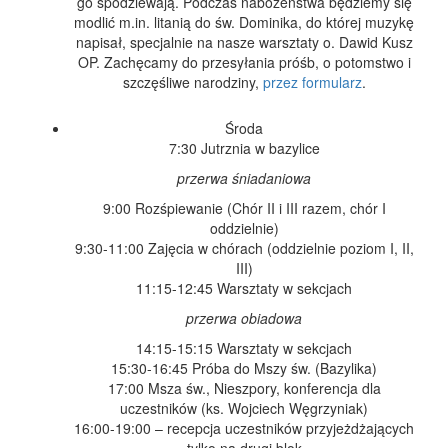
go spodziewają. Podczas nabożeństwa będziemy się
modlić m.in. litanią do św. Dominika, do której muzykę
napisał, specjalnie na nasze warsztaty o. Dawid Kusz
OP. Zachęcamy do przesyłania próśb, o potomstwo i
szczęśliwe narodziny,
przez formularz
.
Środa
7:30 Jutrznia w bazylice
przerwa śniadaniowa
9:00 Rozśpiewanie (Chór II i III razem, chór I
oddzielnie)
9:30-11:00 Zajęcia w chórach (oddzielnie poziom I, II,
III)
11:15-12:45 Warsztaty w sekcjach
przerwa obiadowa
14:15-15:15 Warsztaty w sekcjach
15:30-16:45 Próba do Mszy św. (Bazylika)
17:00 Msza św., Nieszpory, konferencja dla
uczestników (ks. Wojciech Węgrzyniak)
16:00-19:00 – recepcja uczestników przyjeżdżających
tylko na drugi blok