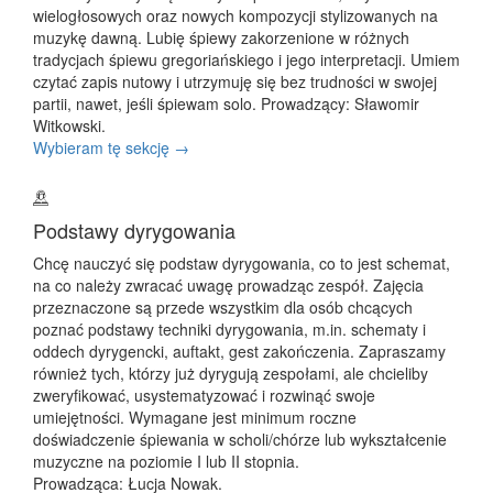
wielogłosowych oraz nowych kompozycji stylizowanych na
muzykę dawną. Lubię śpiewy zakorzenione w różnych
tradycjach śpiewu gregoriańskiego i jego interpretacji. Umiem
czytać zapis nutowy i utrzymuję się bez trudności w swojej
partii, nawet, jeśli śpiewam solo. Prowadzący: Sławomir
Witkowski.
Wybieram tę sekcję →
Podstawy dyrygowania
Chcę nauczyć się podstaw dyrygowania, co to jest schemat,
na co należy zwracać uwagę prowadząc zespół. Zajęcia
przeznaczone są przede wszystkim dla osób chcących
poznać podstawy techniki dyrygowania, m.in. schematy i
oddech dyrygencki, auftakt, gest zakończenia. Zapraszamy
również tych, którzy już dyrygują zespołami, ale chcieliby
zweryfikować, usystematyzować i rozwinąć swoje
umiejętności. Wymagane jest minimum roczne
doświadczenie śpiewania w scholi/chórze lub wykształcenie
muzyczne na poziomie I lub II stopnia.
Prowadząca: Łucja Nowak.