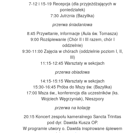
7-12 i 15-19 Recepcja (dla przyjeżdżających w
poniedziałek)
7:30 Jutrznia (Bazylika)
przerwa śniadaniowa
8:45 Przywitanie, informacje (Aula św. Tomasza)
9:00 Rozśpiewanie (Chór II i III razem, chór I
oddzielnie)
9:30-11:00 Zajęcia w chórach (oddzielnie poziom I, II,
III)
11:15-12:45 Warsztaty w sekcjach
przerwa obiadowa
14:15-15:15 Warsztaty w sekcjach
15:30-16:45 Próba do Mszy św. (Bazylika)
17:00 Msza św., konferencja dla uczestników (ks.
Wojciech Węgrzyniak), Nieszpory
przerwa na kolację
20:15 Koncert zespołu kameralnego Sancta Trinitas
pod dyr. Dawida Kusza OP.
W programie utwory o. Dawida inspirowane śpiewem