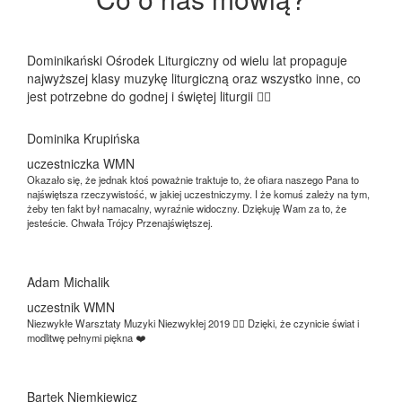
Dominikański Ośrodek Liturgiczny od wielu lat propaguje
najwyższej klasy muzykę liturgiczną oraz wszystko inne, co
jest potrzebne do godnej i świętej liturgii 👍🏻
Dominika Krupińska
uczestniczka WMN
Okazało się, że jednak ktoś poważnie traktuje to, że ofiara naszego Pana to
najświętsza rzeczywistość, w jakiej uczestniczymy. I że komuś zależy na tym,
żeby ten fakt był namacalny, wyraźnie widoczny. Dziękuję Wam za to, że
jesteście. Chwała Trójcy Przenajświętszej.
Adam Michalik
uczestnik WMN
Niezwykłe Warsztaty Muzyki Niezwykłej 2019 👌🏻 Dzięki, że czynicie świat i
modlitwę pełnymi piękna ❤️
Bartek Niemkiewicz