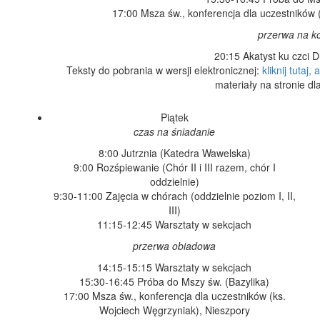
17:00 Msza św., konferencja dla uczestników 
przerwa na ko
20:15 Akatyst ku czci 
Teksty do pobrania w wersji elektronicznej:
kliknij tutaj,
materiały na stronie dl
Piątek
czas na śniadanie
8:00 Jutrznia (Katedra Wawelska)
9:00 Rozśpiewanie (Chór II i III razem, chór I
oddzielnie)
9:30-11:00 Zajęcia w chórach (oddzielnie poziom I, II,
III)
11:15-12:45 Warsztaty w sekcjach
przerwa obiadowa
14:15-15:15 Warsztaty w sekcjach
15:30-16:45 Próba do Mszy św. (Bazylika)
17:00 Msza św., konferencja dla uczestników (ks.
Wojciech Węgrzyniak), Nieszpory