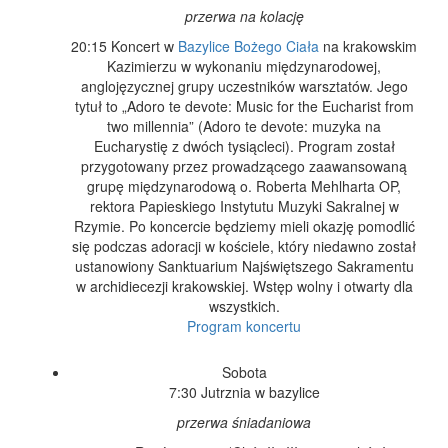
przerwa na kolację
20:15 Koncert w
Bazylice Bożego Ciała
na krakowskim
Kazimierzu w wykonaniu międzynarodowej,
anglojęzycznej grupy uczestników warsztatów. Jego
tytuł to „Adoro te devote: Music for the Eucharist from
two millennia” (Adoro te devote: muzyka na
Eucharystię z dwóch tysiącleci). Program został
przygotowany przez prowadzącego zaawansowaną
grupę międzynarodową o. Roberta Mehlharta OP,
rektora Papieskiego Instytutu Muzyki Sakralnej w
Rzymie. Po koncercie będziemy mieli okazję pomodlić
się podczas adoracji w kościele, który niedawno został
ustanowiony Sanktuarium Najświętszego Sakramentu
w archidiecezji krakowskiej. Wstęp wolny i otwarty dla
wszystkich.
Program koncertu
Sobota
7:30 Jutrznia w bazylice
przerwa śniadaniowa