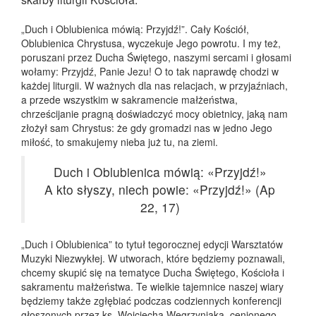
„Duch i Oblubienica mówią: Przyjdź!”. Cały Kościół,
Oblubienica Chrystusa, wyczekuje Jego powrotu. I my też,
poruszani przez Ducha Świętego, naszymi sercami i głosami
wołamy: Przyjdź, Panie Jezu! O to tak naprawdę chodzi w
każdej liturgii. W ważnych dla nas relacjach, w przyjaźniach,
a przede wszystkim w sakramencie małżeństwa,
chrześcijanie pragną doświadczyć mocy obietnicy, jaką nam
złożył sam Chrystus: że gdy gromadzi nas w jedno Jego
miłość, to smakujemy nieba już tu, na ziemi.
Duch i Oblubienica mówią: «Przyjdź!»
A kto słyszy, niech powie: «Przyjdź!» (Ap
22, 17)
„Duch i Oblubienica” to tytuł tegorocznej edycji Warsztatów
Muzyki Niezwykłej. W utworach, które będziemy poznawali,
chcemy skupić się na tematyce Ducha Świętego, Kościoła i
sakramentu małżeństwa. Te wielkie tajemnice naszej wiary
będziemy także zgłębiać podczas codziennych konferencji
głoszonych przez ks. Wojciecha Węgrzyniaka, cenionego