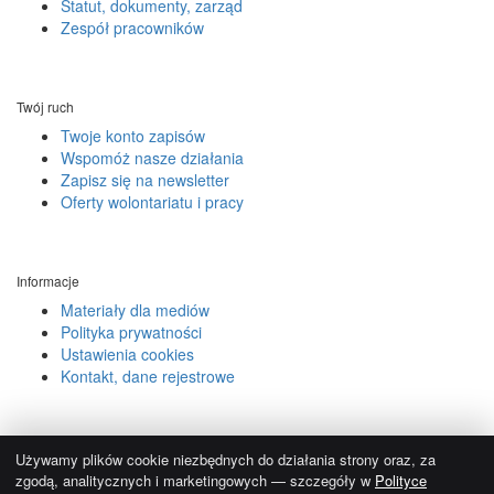
Statut, dokumenty, zarząd
Zespół pracowników
Twój ruch
Twoje konto zapisów
Wspomóż nasze działania
Zapisz się na newsletter
Oferty wolontariatu i pracy
Informacje
Materiały dla mediów
Polityka prywatności
Ustawienia cookies
Kontakt, dane rejestrowe
© 2004-2026.
Używamy reCAPTCHA, obowiązują
Polityka prywatności
i
Używamy plików cookie niezbędnych do działania strony oraz, za
Regulamin Google
.
zgodą, analitycznych i marketingowych — szczegóły w
Polityce