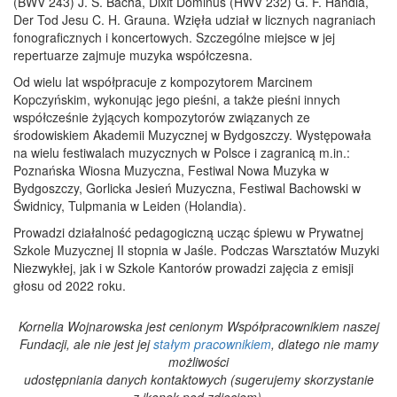
(BWV 243) J. S. Bacha, Dixit Dominus (HWV 232) G. F. Händla,
Der Tod Jesu C. H. Grauna. Wzięła udział w licznych nagraniach
fonograficznych i koncertowych. Szczególne miejsce w jej
repertuarze zajmuje muzyka współczesna.
Od wielu lat współpracuje z kompozytorem Marcinem
Kopczyńskim, wykonując jego pieśni, a także pieśni innych
współcześnie żyjących kompozytorów związanych ze
środowiskiem Akademii Muzycznej w Bydgoszczy. Występowała
na wielu festiwalach muzycznych w Polsce i zagranicą m.in.:
Poznańska Wiosna Muzyczna, Festiwal Nowa Muzyka w
Bydgoszczy, Gorlicka Jesień Muzyczna, Festiwal Bachowski w
Świdnicy, Tulpmania
w Leiden (Holandia).
Prowadzi działalność pedagogiczną ucząc śpiewu w Prywatnej
Szkole Muzycznej II stopnia w Jaśle. Podczas Warsztatów Muzyki
Niezwykłej, jak i w Szkole Kantorów prowadzi zajęcia z emisji
głosu od 2022 roku.
Kornelia Wojnarowska jest cenionym Współpracownikiem naszej
Fundacji, ale nie jest jej
stałym pracownikiem
, dlatego nie mamy
możliwości
udostępniania danych kontaktowych (sugerujemy skorzystanie