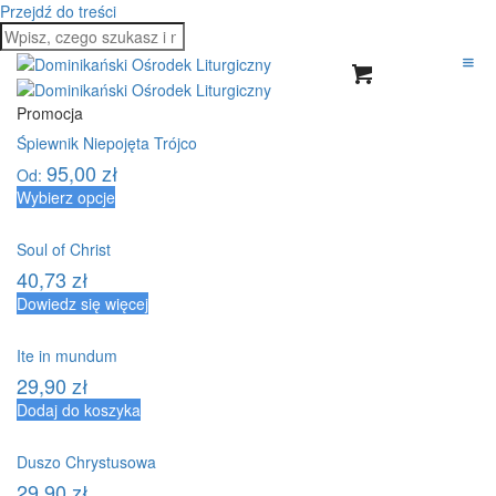
Przejdź do treści
Promocja
Śpiewnik Niepojęta Trójco
95,00
zł
Od:
Wybierz opcje
Soul of Christ
40,73
zł
Dowiedz się więcej
Ite in mundum
29,90
zł
Dodaj do koszyka
Duszo Chrystusowa
29,90
zł