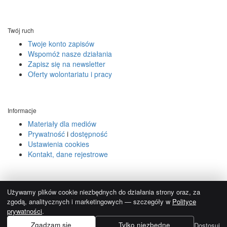
Twój ruch
Twoje konto zapisów
Wspomóż nasze działania
Zapisz się na newsletter
Oferty wolontariatu i pracy
Informacje
Materiały dla mediów
Prywatność
i
dostępność
Ustawienia cookies
Kontakt, dane rejestrowe
© 2004-2026.
Używamy reCAPTCHA, obowiązują
Polityka prywatności
i
Używamy plików cookie niezbędnych do działania strony oraz, za
Regulamin Google
.
zgodą, analitycznych i marketingowych — szczegóły w
Polityce
prywatności
.
Zgadzam się
Tylko niezbędne
Dostosuj