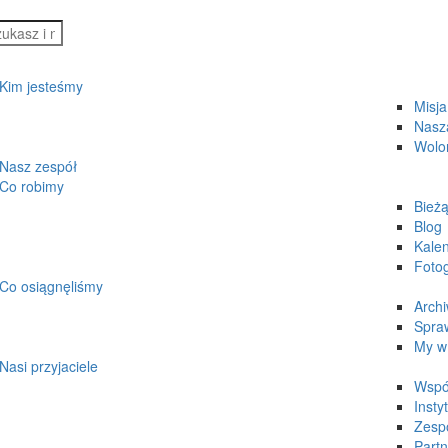
Kim jesteśmy
Misja
Nasza
Wolo
Nasz zespół
Co robimy
Bieżą
Blog
Kale
Fotog
Co osiągnęliśmy
Arch
Spra
My w
Nasi przyjaciele
Wspó
Insty
Zesp
Partn