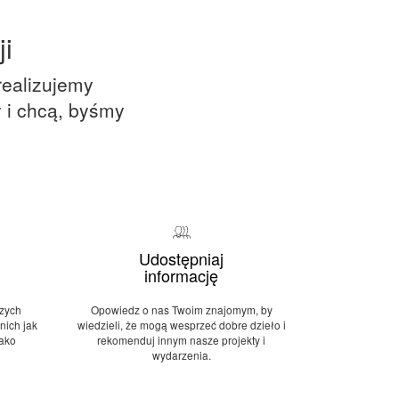
i
 realizujemy
y i chcą, byśmy
Udostępniaj
informację
zych
Opowiedz o nas Twoim znajomym, by
nich jak
wiedzieli, że mogą wesprzeć dobre dzieło i
jako
rekomenduj innym nasze projekty i
wydarzenia.