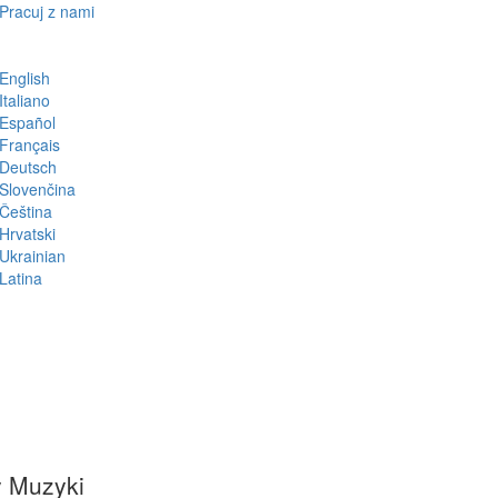
Pracuj z nami
English
Italiano
Español
Français
Deutsch
Slovenčina
Čeština
Hrvatski
Ukrainian
Latina
y Muzyki