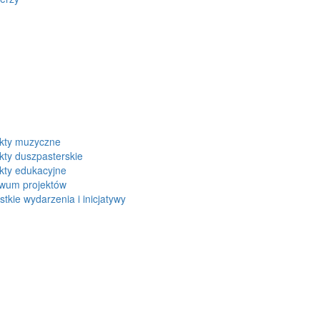
ekty muzyczne
kty duszpasterskie
kty edukacyjne
iwum projektów
tkie wydarzenia i inicjatywy