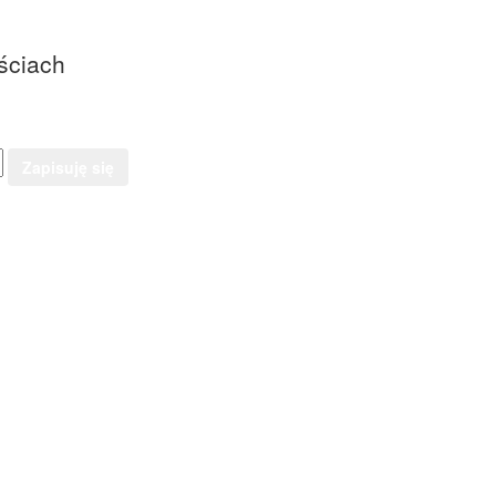
ściach
Zapisuję się