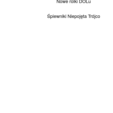
Nowe rolki DOLu
Śpiewniki Niepojęta Trójco
Bieżące projekty i zapowiedzi