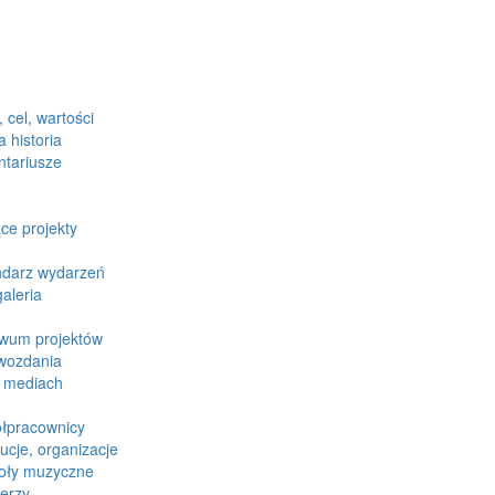
, cel, wartości
 historia
ntariusze
ce projekty
ndarz wydarzeń
aleria
iwum projektów
wozdania
 mediach
łpracownicy
tucje, organizacje
oły muzyczne
erzy