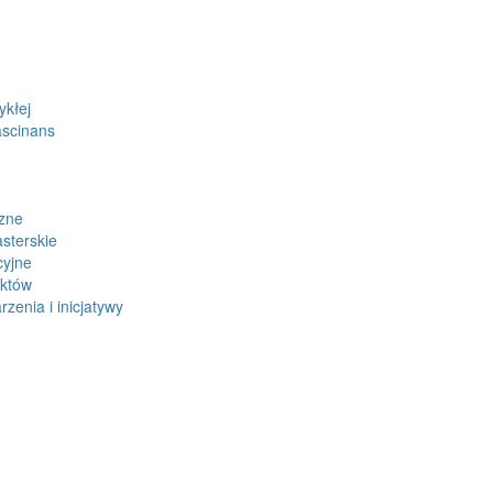
ykłej
ascinans
zne
sterskie
cyjne
ektów
zenia i inicjatywy