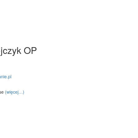
ejczyk OP
nie.pl
nse
(więcej…)