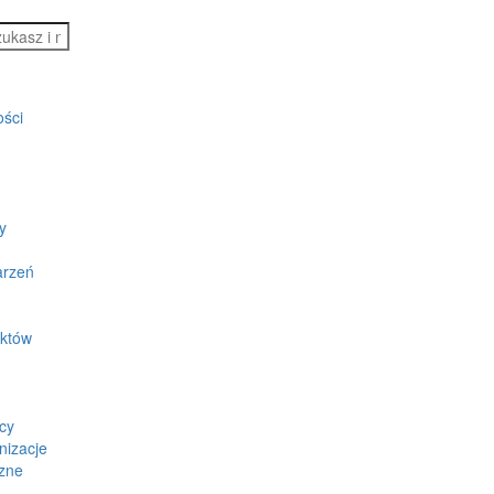
ości
y
arzeń
ektów
cy
nizacje
zne