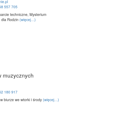
ie.pl
68 557 705
parcie techniczne, Mysterium
e dla Rodzin
(więcej…)
ów muzycznych
62 180 917
w biurze we wtorki i środy
(więcej…)