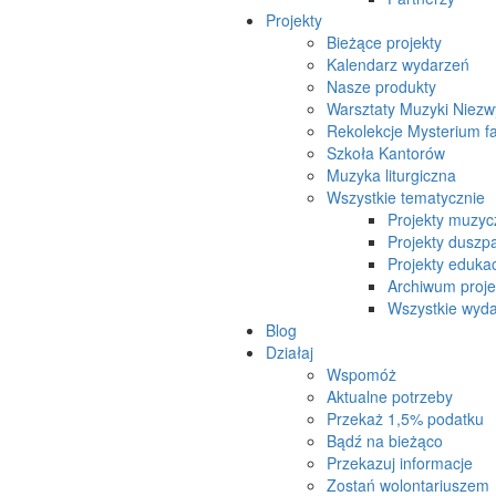
Projekty
Bieżące projekty
Kalendarz wydarzeń
Nasze produkty
Warsztaty Muzyki Niezw
Rekolekcje Mysterium f
Szkoła Kantorów
Muzyka liturgiczna
Wszystkie tematycznie
Projekty muzyc
Projekty duszpa
Projekty eduka
Archiwum proj
Wszystkie wydar
Blog
Działaj
Wspomóż
Aktualne potrzeby
Przekaż 1,5% podatku
Bądź na bieżąco
Przekazuj informacje
Zostań wolontariuszem