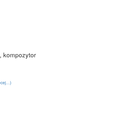
P
, kompozytor
ęcej…)