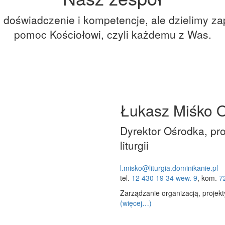
doświadczenie i kompetencje, ale dzielimy za
pomoc Kościołowi, czyli każdemu z Was.
Łukasz Miśko 
Dyrektor Ośrodka, pr
liturgii
l.misko@liturgia.dominikanie.pl
tel.
12 430 19 34 wew. 9
, kom. ‭
7
Zarządzanie organizacją, proje
(więcej…)