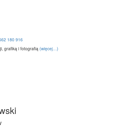
662 180 916
, grafiką i fotografią
(więcej…)
wski
w