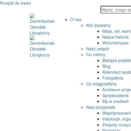
Przejdź do treści
O nas
Kim jesteśmy
Misja, cel, wart
Nasza historia
Wolontariusze
Nasz zespół
Co robimy
Bieżące projekt
Blog
Kalendarz wyd
Fotogaleria
Co osiągnęliśmy
Archiwum proj
Sprawozdania
My w mediach
Nasi przyjaciele
Współpracowni
Instytucje, orga
Zespoły muzyc
Partnerzy