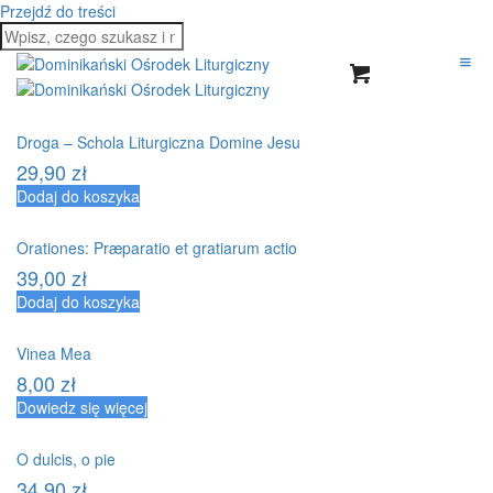
Przejdź do treści
Droga – Schola Liturgiczna Domine Jesu
29,90
zł
Dodaj do koszyka
Orationes: Præparatio et gratiarum actio
39,00
zł
Dodaj do koszyka
Vinea Mea
8,00
zł
Dowiedz się więcej
O dulcis, o pie
34,90
zł