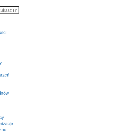
ości
y
arzeń
ektów
cy
nizacje
zne