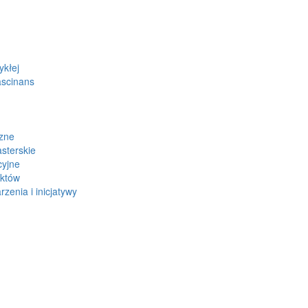
ykłej
ascinans
zne
sterskie
cyjne
ektów
zenia i inicjatywy