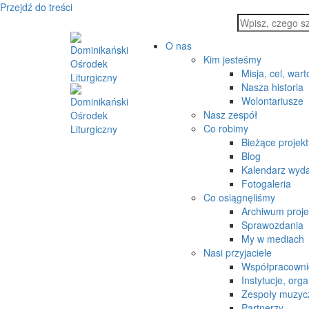
Przejdź do treści
O nas
Kim jesteśmy
Misja, cel, wart
Nasza historia
Wolontariusze
Nasz zespół
Co robimy
Bieżące projekt
Blog
Kalendarz wyd
Fotogaleria
Co osiągnęliśmy
Archiwum proj
Sprawozdania
My w mediach
Nasi przyjaciele
Współpracowni
Instytucje, orga
Zespoły muzyc
Partnerzy