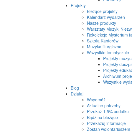
Projekty
Bieżące projekty
Kalendarz wydarzeń
Nasze produkty
Warsztaty Muzyki Niezw
Rekolekcje Mysterium f
Szkoła Kantorów
Muzyka liturgiczna
Wszystkie tematycznie
Projekty muzyc
Projekty duszpa
Projekty eduka
Archiwum proj
Wszystkie wydar
Blog
Działaj
Wspomóż
Aktualne potrzeby
Przekaż 1,5% podatku
Bądź na bieżąco
Przekazuj informacje
Zostań wolontariuszem