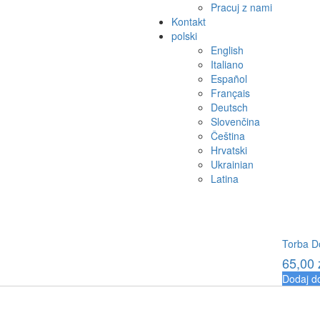
Pracuj z nami
Kontakt
polski
English
Italiano
Español
Français
Deutsch
Slovenčina
Čeština
Hrvatski
Ukrainian
Latina
Torba D
65,00
Dodaj d