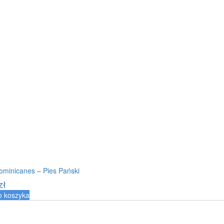
ominicanes – Pies Pański
zł
o koszyka