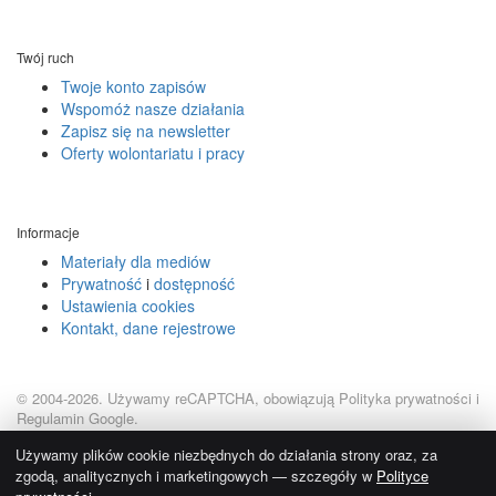
Twój ruch
Twoje konto zapisów
Wspomóż nasze działania
Zapisz się na newsletter
Oferty wolontariatu i pracy
Informacje
Materiały dla mediów
Prywatność
i
dostępność
Ustawienia cookies
Kontakt, dane rejestrowe
© 2004-2026.
Używamy reCAPTCHA, obowiązują
Polityka prywatności
i
Regulamin Google
.
Używamy plików cookie niezbędnych do działania strony oraz, za
zgodą, analitycznych i marketingowych — szczegóły w
Polityce