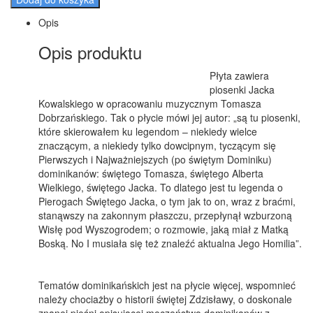
Opis
Opis produktu
Płyta zawiera
piosenki Jacka
Kowalskiego w opracowaniu muzycznym Tomasza
Dobrzańskiego. Tak o płycie mówi jej autor: „są tu piosenki,
które skierowałem ku legendom – niekiedy wielce
znaczącym, a niekiedy tylko dowcipnym, tyczącym się
Pierwszych i Najważniejszych (po świętym Dominiku)
dominikanów: świętego Tomasza, świętego Alberta
Wielkiego, świętego Jacka. To dlatego jest tu legenda o
Pierogach Świętego Jacka, o tym jak to on, wraz z braćmi,
stanąwszy na zakonnym płaszczu, przepłynął wzburzoną
Wisłę pod Wyszogrodem; o rozmowie, jaką miał z Matką
Boską. No I musiała się też znaleźć aktualna Jego Homilia”.
Tematów dominikańskich jest na płycie więcej, wspomnieć
należy chociażby o historii świętej Zdzisławy, o doskonale
znanej pieśni opisującej męczeństwo dominikanów z