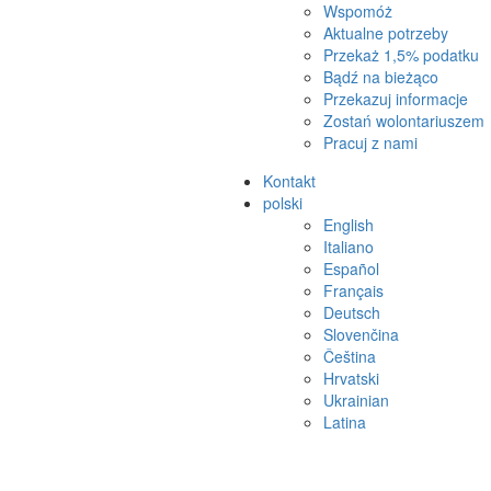
Wspomóż
Aktualne potrzeby
Przekaż 1,5% podatku
Bądź na bieżąco
Przekazuj informacje
Zostań wolontariuszem
Pracuj z nami
Kontakt
polski
English
Italiano
Español
Français
Deutsch
Slovenčina
Čeština
Hrvatski
Ukrainian
Latina