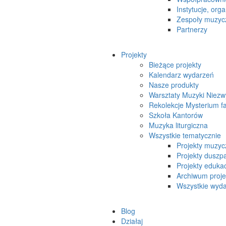
Instytucje, orga
Zespoły muzyc
Partnerzy
Projekty
Bieżące projekty
Kalendarz wydarzeń
Nasze produkty
Warsztaty Muzyki Niezw
Rekolekcje Mysterium f
Szkoła Kantorów
Muzyka liturgiczna
Wszystkie tematycznie
Projekty muzyc
Projekty duszpa
Projekty eduka
Archiwum proj
Wszystkie wydar
Blog
Działaj