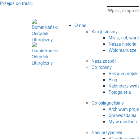
Przejdź do treści
O nas
Kim jesteśmy
Misja, cel, wart
Nasza historia
Wolontariusze
Nasz zespół
Co robimy
Bieżące projekt
Blog
Kalendarz wyd
Fotogaleria
Co osiągnęliśmy
Archiwum proj
Sprawozdania
My w mediach
Nasi przyjaciele
Współpracowni