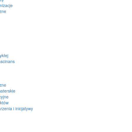
nizacje
zne
ykłej
ascinans
zne
sterskie
cyjne
ektów
zenia i inicjatywy