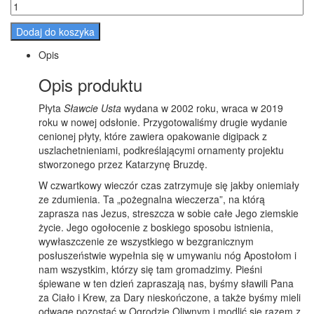
Dodaj do koszyka
Opis
Opis produktu
Płyta
Sławcie Usta
wydana w 2002 roku, wraca w 2019
roku w nowej odsłonie. Przygotowaliśmy drugie wydanie
cenionej płyty, które zawiera opakowanie digipack z
uszlachetnieniami, podkreślającymi ornamenty projektu
stworzonego przez Katarzynę Bruzdę.
W czwartkowy wieczór czas zatrzymuje się jakby oniemiały
ze zdumienia. Ta
„pożegnalna wieczerza”, na którą
zaprasza nas Jezus, streszcza w sobie całe Jego ziemskie
życie. Jego ogołocenie z boskiego sposobu istnienia,
wywłaszczenie ze wszystkiego w bezgranicznym
posłuszeństwie wypełnia się w umywaniu nóg Apostołom i
nam wszystkim, którzy się tam gromadzimy. Pieśni
śpiewane w ten dzień zapraszają nas, byśmy sławili Pana
za Ciało i Krew, za Dary nieskończone, a także byśmy mieli
odwagę pozostać w Ogrodzie Oliwnym i modlić się razem z