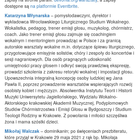
dostępne są
na platformie Eventbrite
.
Katarzyna Młynarska
– pomysłodawczyni, dyrektor i
wykładowca Wrocławskiego Liturgicznego Studium Wokalnego.
Wokalistka, pedagog, trener emisji głosu, muzykolog, chórmistrz,
coach. Jako trener emisji głosu zajmuje się coachingiem
wokalnym i mentoringiem prowadząc w Polsce i za granicą
autorskie warsztaty wokalne m.in. dotyczące śpiewu liturgicznego,
przygotowujące emisyjnie solistów, chóry i zespoły do koncertów i
sesji nagraniowych. Dla osób pragnących udoskonalić
umiejętności pracy głosem i odkryć swoją prawdziwą ekspresję,
prowadzi szkolenia z zakresu retoryki wokalnej i impostacji głosu.
Upowszechnia integralną koncepcję osoby ludzkiej wg Jana
Pawła II, poprzez prowadzenie warsztatów wspierających rozwój
osobisty kobiet i mężczyzn. Absolwentka Instytutu Teorii i Historii
Muzyki Uniwersytetu Jagiellońskiego, Wydziału Wokalno-
Aktorskiego krakowskiej Akademii Muzycznej, Podyplomowych
Studiów Chórmistrzostwa i Emisji Głosu w Bydgoszczy i Studium
Teologii Rodziny w Krakowie. Z powołania i miłości szczęśliwa
żona i mama szóstki dzieci.
Mikołaj Walczak
– dominikanin; po święceniach prezbiteratu,
które przyjął w Krakowie 29 maja 2021 z rąk bp. Mikołaja