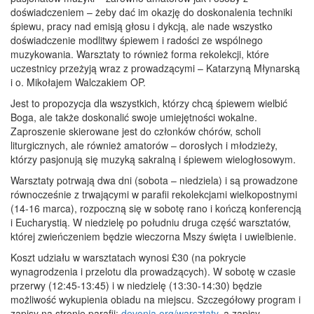
doświadczeniem – żeby dać im okazję do doskonalenia techniki
śpiewu, pracy nad emisją głosu i dykcją, ale nade wszystko
doświadczenie modlitwy śpiewem i radości ze wspólnego
muzykowania. Warsztaty to również forma rekolekcji, które
uczestnicy przeżyją wraz z prowadzącymi – Katarzyną Młynarską
i o. Mikołajem Walczakiem OP.
Jest to propozycja dla wszystkich, którzy chcą śpiewem wielbić
Boga, ale także doskonalić swoje umiejętności wokalne.
Zaproszenie skierowane jest do członków chórów, scholi
liturgicznych, ale również amatorów – dorosłych i młodzieży,
którzy pasjonują się muzyką sakralną i śpiewem wielogłosowym.
Warsztaty potrwają dwa dni (sobota – niedziela) i są prowadzone
równocześnie z trwającymi w parafii rekolekcjami wielkopostnymi
(14-16 marca), rozpoczną się w sobotę rano i kończą konferencją
i Eucharystią. W niedzielę po południu druga część warsztatów,
której zwieńczeniem będzie wieczorna Mszy święta i uwielbienie.
Koszt udziału w warsztatach wynosi £30 (na pokrycie
wynagrodzenia i przelotu dla prowadzących). W sobotę w czasie
przerwy (12:45-13:45) i w niedzielę (13:30-14:30) będzie
możliwość wykupienia obiadu na miejscu. Szczegółowy program i
zapisy na stronie parafii:
devonia.org/warsztaty
, a zapisy