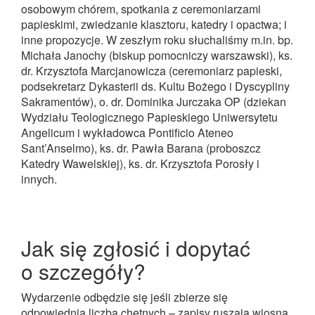
osobowym chórem, spotkania z ceremoniarzami
papieskimi, zwiedzanie klasztoru, katedry i opactwa; i
inne propozycje. W zeszłym roku słuchaliśmy m.in. bp.
Michała Janochy (biskup pomocniczy warszawski), ks.
dr. Krzysztofa Marcjanowicza (ceremoniarz papieski,
podsekretarz Dykasterii ds. Kultu Bożego i Dyscypliny
Sakramentów), o. dr. Dominika Jurczaka OP (dziekan
Wydziału Teologicznego Papieskiego Uniwersytetu
Angelicum i wykładowca Pontificio Ateneo
Sant’Anselmo), ks. dr. Pawła Barana (proboszcz
Katedry Wawelskiej), ks. dr. Krzysztofa Porosły i
innych.
Jak się zgłosić i dopytać
o szczegóły?
Wydarzenie odbędzie się jeśli zbierze się
odpowiednia liczba chętnych – zapisy ruszają wiosną