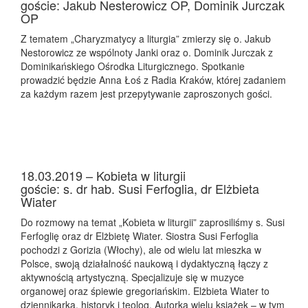
goście: Jakub Nesterowicz OP, Dominik Jurczak
OP
Z tematem „Charyzmatycy a liturgia” zmierzy się o. Jakub
Nestorowicz ze wspólnoty Janki oraz o. Dominik Jurczak z
Dominikańskiego Ośrodka Liturgicznego. Spotkanie
prowadzić będzie Anna Łoś z Radia Kraków, której zadaniem
za każdym razem jest przepytywanie zaproszonych gości.
18.03.2019 – Kobieta w liturgii
goście: s. dr hab. Susi Ferfoglia, dr Elżbieta
Wiater
Do rozmowy na temat „Kobieta w liturgii” zaprosiliśmy s. Susi
Ferfoglię oraz dr Elżbietę Wiater. Siostra Susi Ferfoglia
pochodzi z Gorizia (Włochy), ale od wielu lat mieszka w
Polsce, swoją działalność naukową i dydaktyczną łączy z
aktywnością artystyczną. Specjalizuje się w muzyce
organowej oraz śpiewie gregoriańskim. Elżbieta Wiater to
dziennikarka, historyk i teolog. Autorka wielu książek – w tym