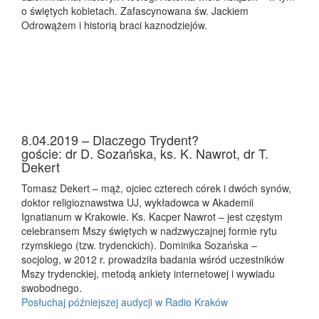
o świętych kobietach. Zafascynowana św. Jackiem
Odrowążem i historią braci kaznodziejów.
8.04.2019 – Dlaczego Trydent?
goście: dr D. Sozańska, ks. K. Nawrot, dr T.
Dekert
Tomasz Dekert – mąż, ojciec czterech córek i dwóch synów,
doktor religioznawstwa UJ, wykładowca w Akademii
Ignatianum w Krakowie. Ks. Kacper Nawrot – jest częstym
celebransem Mszy świętych w nadzwyczajnej formie rytu
rzymskiego (tzw. trydenckich). Dominika Sozańska –
socjolog, w 2012 r. prowadziła badania wśród uczestników
Mszy trydenckiej, metodą ankiety internetowej i wywiadu
swobodnego.
Posłuchaj późniejszej audycji w Radio Kraków