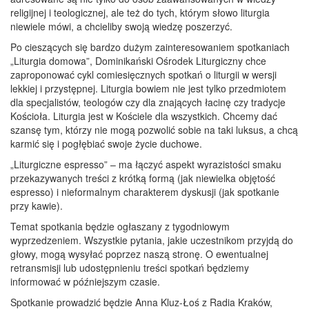
religijnej i teologicznej, ale też do tych, którym słowo liturgia
niewiele mówi, a chcieliby swoją wiedzę poszerzyć.
Po cieszących się bardzo dużym zainteresowaniem spotkaniach
„Liturgia domowa”, Dominikański Ośrodek Liturgiczny chce
zaproponować cykl comiesięcznych spotkań o liturgii w wersji
lekkiej i przystępnej. Liturgia bowiem nie jest tylko przedmiotem
dla specjalistów, teologów czy dla znających łacinę czy tradycje
Kościoła. Liturgia jest w Kościele dla wszystkich. Chcemy dać
szansę tym, którzy nie mogą pozwolić sobie na taki luksus, a chcą
karmić się i pogłębiać swoje życie duchowe.
„Liturgiczne espresso” – ma łączyć aspekt wyrazistości smaku
przekazywanych treści z krótką formą (jak niewielka objętość
espresso) i nieformalnym charakterem dyskusji (jak spotkanie
przy kawie).
Temat spotkania będzie ogłaszany z tygodniowym
wyprzedzeniem. Wszystkie pytania, jakie uczestnikom przyjdą do
głowy, mogą wysyłać poprzez naszą stronę. O ewentualnej
retransmisji lub udostępnieniu treści spotkań będziemy
informować w późniejszym czasie.
Spotkanie prowadzić będzie Anna Kluz-Łoś z Radia Kraków,