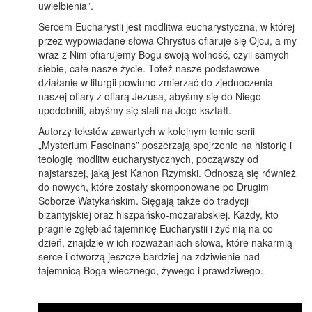
uwielbienia”.
Sercem Eucharystii jest modlitwa eucharystyczna, w której
przez wypowiadane słowa Chrystus ofiaruje się Ojcu, a my
wraz z Nim ofiarujemy Bogu swoją wolność, czyli samych
siebie, całe nasze życie. Toteż nasze podstawowe
działanie w liturgii powinno zmierzać do zjednoczenia
naszej ofiary z ofiarą Jezusa, abyśmy się do Niego
upodobnili, abyśmy się stali na Jego kształt.
Autorzy tekstów zawartych w kolejnym tomie serii
„Mysterium Fascinans” poszerzają spojrzenie na historię i
teologię modlitw eucharystycznych, począwszy od
najstarszej, jaką jest Kanon Rzymski. Odnoszą się również
do nowych, które zostały skomponowane po Drugim
Soborze Watykańskim. Sięgają także do tradycji
bizantyjskiej oraz hiszpańsko-mozarabskiej. Każdy, kto
pragnie zgłębiać tajemnicę Eucharystii i żyć nią na co
dzień, znajdzie w ich rozważaniach słowa, które nakarmią
serce i otworzą jeszcze bardziej na zdziwienie nad
tajemnicą Boga wiecznego, żywego i prawdziwego.