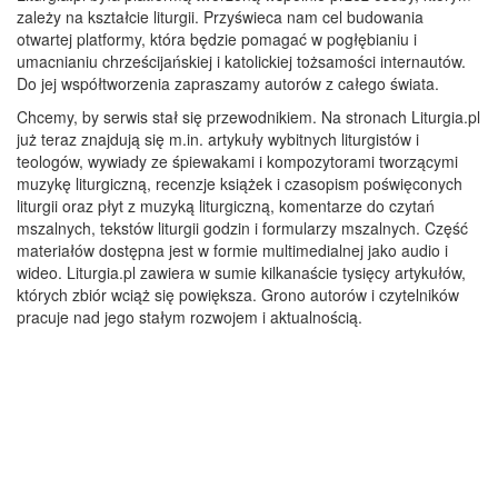
zależy na kształcie liturgii. Przyświeca nam cel budowania
otwartej platformy, która będzie pomagać w pogłębianiu i
umacnianiu chrześcijańskiej i katolickiej tożsamości internautów.
Do jej współtworzenia zapraszamy autorów z całego świata.
Chcemy, by serwis stał się przewodnikiem. Na stronach Liturgia.pl
już teraz znajdują się m.in. artykuły wybitnych liturgistów i
teologów, wywiady ze śpiewakami i kompozytorami tworzącymi
muzykę liturgiczną, recenzje książek i czasopism poświęconych
liturgii oraz płyt z muzyką liturgiczną, komentarze do czytań
mszalnych, tekstów liturgii godzin i formularzy mszalnych. Część
materiałów dostępna jest w formie multimedialnej jako audio i
wideo. Liturgia.pl zawiera w sumie kilkanaście tysięcy artykułów,
których zbiór wciąż się powiększa. Grono autorów i czytelników
pracuje nad jego stałym rozwojem i aktualnością.