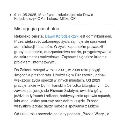
9-11.05.2025, Mrzeżyno - rekolekcjonista Dawid
Kołodziejczyk OP + Łukasz Miśko OP
Mistagogia paschalna
Rekolekcjonista:
Dawid Kołodziejczyk
jest dominikaninem.
Przez większość zakonnego życia zajmuje się sprawami
administracji i finansów. W życiu kapłańskim prowadził
grupy studenckie, duszpasterstwo rodzin, przygotowywania
do sakramentu małżeństwa. Zajmował się także kilkoma
projektami internetowymi.
Do Zakonu wstąpił w roku 2001, w 2008 roku przyjął
święcenia prezbiteratu. Urodził się w Rzeszowie, jednak
większość życia spędził w innych miastach. Od 2023
pracuje także w Dominikańskim Ośrodku Liturgicznym. Od
zawsze pasjonuje się Pismem Świętym, uwielbia góry,
jeździ na łyżwach i rolkach, hobbystycznie uprawia squash,
lubi wino, lekkie potrawy oraz dobre książki. Przede
wszystkim jednak darzy miłością spotkania z ludźmi.
Od 2022 roku prowadzi ceniony podcast „Puzzle Wiary”, o