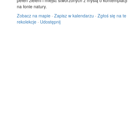
pełen zieleni i miejsc stworzonych z myślą o kontemplacji
na łonie natury.
Zobacz na mapie
·
Zapisz w kalendarzu
·
Zgłoś się na te
rekolekcje
·
Udostępnij