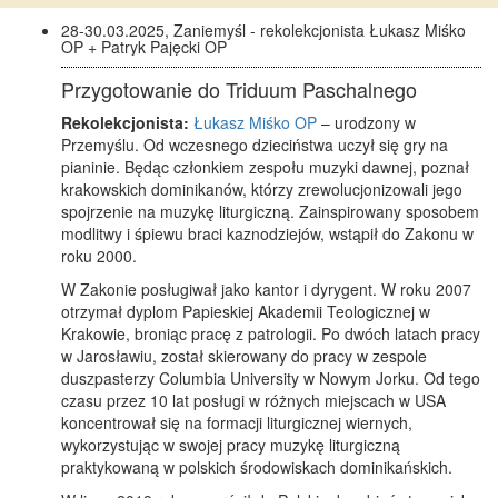
28-30.03.2025, Zaniemyśl - rekolekcjonista Łukasz Miśko
OP + Patryk Pajęcki OP
Przygotowanie do Triduum Paschalnego
Rekolekcjonista:
Łukasz Miśko OP
– urodzony w
Przemyślu. Od wczesnego dzieciństwa uczył się gry na
pianinie. Będąc członkiem zespołu muzyki dawnej, poznał
krakowskich dominikanów, którzy zrewolucjonizowali jego
spojrzenie na muzykę liturgiczną. Zainspirowany sposobem
modlitwy i śpiewu braci kaznodziejów, wstąpił do Zakonu w
roku 2000.
W Zakonie posługiwał jako kantor i dyrygent. W roku 2007
otrzymał dyplom Papieskiej Akademii Teologicznej w
Krakowie, broniąc pracę z patrologii. Po dwóch latach pracy
w Jarosławiu, został skierowany do pracy w zespole
duszpasterzy Columbia University w Nowym Jorku. Od tego
czasu przez 10 lat posługi w różnych miejscach w USA
koncentrował się na formacji liturgicznej wiernych,
wykorzystując w swojej pracy muzykę liturgiczną
praktykowaną w polskich środowiskach dominikańskich.