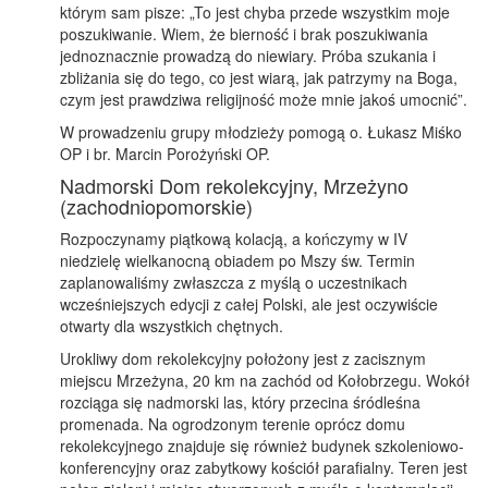
którym sam pisze: „To jest chyba przede wszystkim moje
poszukiwanie. Wiem, że bierność i brak poszukiwania
jednoznacznie prowadzą do niewiary. Próba szukania i
zbliżania się do tego, co jest wiarą, jak patrzymy na Boga,
czym jest prawdziwa religijność może mnie jakoś umocnić”.
W prowadzeniu grupy młodzieży pomogą o. Łukasz Miśko
OP i br. Marcin Porożyński OP.
Nadmorski Dom rekolekcyjny, Mrzeżyno
(zachodniopomorskie)
Rozpoczynamy piątkową kolacją, a kończymy w IV
niedzielę wielkanocną obiadem po Mszy św. Termin
zaplanowaliśmy zwłaszcza z myślą o uczestnikach
wcześniejszych edycji z całej Polski, ale jest oczywiście
otwarty dla wszystkich chętnych.
Urokliwy dom rekolekcyjny położony jest z zacisznym
miejscu Mrzeżyna, 20 km na zachód od Kołobrzegu. Wokół
rozciąga się nadmorski las, który przecina śródleśna
promenada. Na ogrodzonym terenie oprócz domu
rekolekcyjnego znajduje się również budynek szkoleniowo-
konferencyjny oraz zabytkowy kościół parafialny. Teren jest