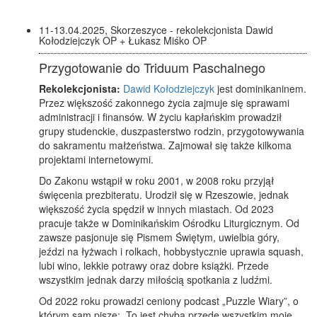
11-13.04.2025, Skorzeszyce - rekolekcjonista Dawid
Kołodziejczyk OP + Łukasz Miśko OP
Przygotowanie do Triduum Paschalnego
Rekolekcjonista:
Dawid Kołodziejczyk
jest dominikaninem.
Przez większość zakonnego życia zajmuje się sprawami
administracji i finansów. W życiu kapłańskim prowadził
grupy studenckie, duszpasterstwo rodzin, przygotowywania
do sakramentu małżeństwa. Zajmował się także kilkoma
projektami internetowymi.
Do Zakonu wstąpił w roku 2001, w 2008 roku przyjął
święcenia prezbiteratu. Urodził się w Rzeszowie, jednak
większość życia spędził w innych miastach. Od 2023
pracuje także w Dominikańskim Ośrodku Liturgicznym. Od
zawsze pasjonuje się Pismem Świętym, uwielbia góry,
jeździ na łyżwach i rolkach, hobbystycznie uprawia squash,
lubi wino, lekkie potrawy oraz dobre książki. Przede
wszystkim jednak darzy miłością spotkania z ludźmi.
Od 2022 roku prowadzi ceniony podcast „Puzzle Wiary”, o
którym sam pisze: „To jest chyba przede wszystkim moje