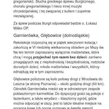
gregoriański). Słucha greckiego śpiewu liturgicznego,
chorału gregoriańskiego i nieco innej muzyki
chrześcijańskiej, i tej związanej z kultem i zupełnie
niezwiązanej.
Za śpiew podczas liturgii odpowiadał będzie o. Łukasz
Miśko OP.
Garnierówka, Głębowice (dolnośląskie)
Rekolekcje rozpoczną się w piątek wieczorem kolacją i
zakończą w VI niedzielę wielkanocną obiadem po Mszy św.
Na ten termin zapraszamy wyłącznie małżeństwa, które
chcą i mogą
przyjechać tym razem bez dzieci:
zarówno
zmagających się z niepłodnością i bezpłodnością, rodziców
dorosłych dzieci, młode małżeństwa i wszystkich, którzy
odnajdują się w tym zaproszeniu.
Głębowice położone są koło połowy drogi z Wrocławia do
Leszna (w stronę Poznania) – około godzinę drogi (60 km).
Ośrodek Garnierówka mieści się w odnowionym zespole
poklasztornym karmelitów. Do dyspozycji gości są pokoje z
łazienkami, a także wirydarz – klasztorny ogród, gdzie
można odpocząć w ciszy, jest to także idealne miejsce na
poranną kawę lub nocne rozmowy w świetle gwiazd.