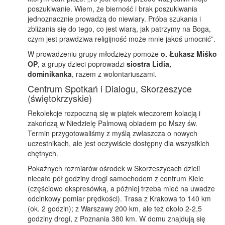
poszukiwanie. Wiem, że bierność i brak poszukiwania
jednoznacznie prowadzą do niewiary. Próba szukania i
zbliżania się do tego, co jest wiarą, jak patrzymy na Boga,
czym jest prawdziwa religijność może mnie jakoś umocnić”.
W prowadzeniu grupy młodzieży pomoże
o. Łukasz Miśko
OP
, a grupy dzieci poprowadzi
siostra Lidia,
dominikanka
, razem z wolontariuszami.
Centrum Spotkań i Dialogu, Skorzeszyce
(świętokrzyskie)
Rekolekcje rozpoczną się w piątek wieczorem kolacją i
zakończą w Niedzielę Palmową obiadem po Mszy św.
Termin przygotowaliśmy z myślą zwłaszcza o nowych
uczestnikach, ale jest oczywiście dostępny dla wszystkich
chętnych.
Pokaźnych rozmiarów ośrodek w Skorzeszycach dzieli
niecałe pół godziny drogi samochodem z centrum Kielc
(częściowo ekspresówką, a później trzeba mieć na uwadze
odcinkowy pomiar prędkości). Trasa z Krakowa to 140 km
(ok. 2 godzin); z Warszawy 200 km, ale też około 2-2,5
godziny drogi, z Poznania 380 km. W domu znajdują się