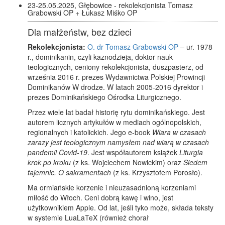
23-25.05.2025, Głębowice - rekolekcjonista Tomasz
Grabowski OP + Łukasz Miśko OP
Dla małżeństw, bez dzieci
Rekolekcjonista:
O. dr Tomasz Grabowski OP
– ur. 1978
r., dominikanin, czyli kaznodzieja, doktor nauk
teologicznych, ceniony rekolekcjonista, duszpasterz, od
września 2016 r. prezes Wydawnictwa Polskiej Prowincji
Dominikanów W drodze. W latach 2005-2016 dyrektor i
prezes Dominikańskiego Ośrodka Liturgicznego.
Przez wiele lat badał historię rytu dominikańskiego. Jest
autorem licznych artykułów w mediach ogólnopolskich,
regionalnych i katolickich. Jego e-book
Wiara w czasach
zarazy jest teologicznym namysłem nad wiarą w czasach
pandemii Covid-19
. Jest współautorem książek
Liturgia
krok po kroku
(z ks. Wojciechem Nowickim) oraz
Siedem
tajemnic. O sakramentach
(z ks. Krzysztofem Porosło).
Ma ormiańskie korzenie i nieuzasadnioną korzeniami
miłość do Włoch. Ceni dobrą kawę i wino, jest
użytkownikiem Apple. Od lat, jeśli tyko może, składa teksty
w systemie LuaLaTeX (również chorał