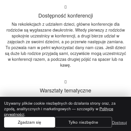
Dostępność konferencji
Na rekolekcjach z udziałem dzieci, główne konferencje dla
rodziców są wygłaszane dwukrotnie. Wtedy pierwszy z rodziców
spokojnie uczestnicy w konferencji, a drugi bierze udział w
zajęciach ze swoimi dziećmi, a po przerwie następuje zamiana.
To pozwala nam w pełni wykorzystać dany nam czas. Jeśli dzieci
są duże lub rodzice przyjadą sami, oczywiście mogą uczestniczyć
w konferencji razem, a podczas drugiej pójść na spacer lub na
kawę.
Warsztaty tematyczne
Sobotnie popołudnie przeznaczyliśmy na praktyczne warsztaty
Używamy plików cookie niezbędnych do działania strony oraz, za
liturgiczne w grupach dla dorosłych i młodzieży. Każdy turnus ma
zgodą, analitycznych i marketingowych — szczegóły w
Polityce
nieco inny ich program, ale zazwyczaj do wyboru są spotkania o
prywatności
.
muzyce i śpiewie w liturgii, Triduum Paschalnym, ministranturze i
inne.
Zgadzam się
Tylko niezbędne
Dostosuj