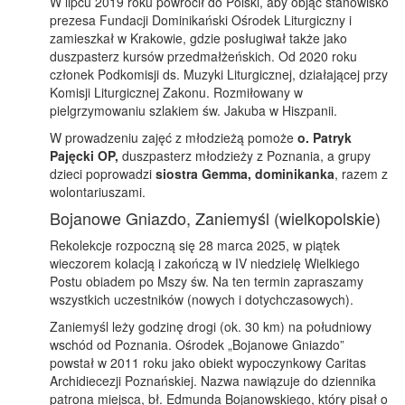
W lipcu 2019 roku powrócił do Polski, aby objąć stanowisko
prezesa Fundacji Dominikański Ośrodek Liturgiczny i
zamieszkał w Krakowie, gdzie posługiwał także jako
duszpasterz kursów przedmałżeńskich. Od 2020 roku
członek Podkomisji ds. Muzyki Liturgicznej, działającej przy
Komisji Liturgicznej Zakonu. Rozmiłowany w
pielgrzymowaniu szlakiem św. Jakuba w Hiszpanii.
W prowadzeniu zajęć z młodzieżą pomoże
o. Patryk
Pajęcki OP,
duszpasterz młodzieży z Poznania, a grupy
dzieci poprowadzi
siostra Gemma, dominikanka
, razem z
wolontariuszami.
Bojanowe Gniazdo, Zaniemyśl (wielkopolskie)
Rekolekcje rozpoczną się 28 marca 2025, w piątek
wieczorem kolacją i zakończą w IV niedzielę Wielkiego
Postu obiadem po Mszy św. Na ten termin zapraszamy
wszystkich uczestników (nowych i dotychczasowych).
Zaniemyśl leży godzinę drogi (ok. 30 km) na południowy
wschód od Poznania. Ośrodek „Bojanowe Gniazdo”
powstał w 2011 roku jako obiekt wypoczynkowy Caritas
Archidiecezji Poznańskiej. Nazwa nawiązuje do dziennika
patrona miejsca, bł. Edmunda Bojanowskiego, który pisał o