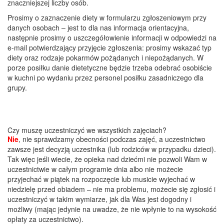
znaczniejszej liczby osób.
Prosimy o zaznaczenie diety w formularzu zgłoszeniowym przy
danych osobach – jest to dla nas informacja orientacyjna,
następnie prosimy o uszczegółowienie informacji w odpowiedzi na
e-mail potwierdzający przyjęcie zgłoszenia: prosimy wskazać typ
diety oraz rodzaje pokarmów pożądanych i niepożądanych. W
porze posiłku danie dietetyczne będzie trzeba odebrać osobiście
w kuchni po wydaniu przez personel posiłku zasadniczego dla
grupy.
Czy muszę uczestniczyć we wszystkich zajęciach?
Nie
, nie sprawdzamy obecności podczas zajęć, a uczestnictwo
zawsze jest decyzją uczestnika (lub rodziców w przypadku dzieci).
Tak więc jeśli wiecie, że opieka nad dziećmi nie pozwoli Wam w
uczestnictwie w całym programie dnia albo nie możecie
przyjechać w piątek na rozpoczęcie lub musicie wyjechać w
niedzielę przed obiadem – nie ma problemu, możecie się zgłosić i
uczestniczyć w takim wymiarze, jak dla Was jest dogodny i
możliwy (mając jedynie na uwadze, że nie wpłynie to na wysokość
opłaty za uczestnictwo).