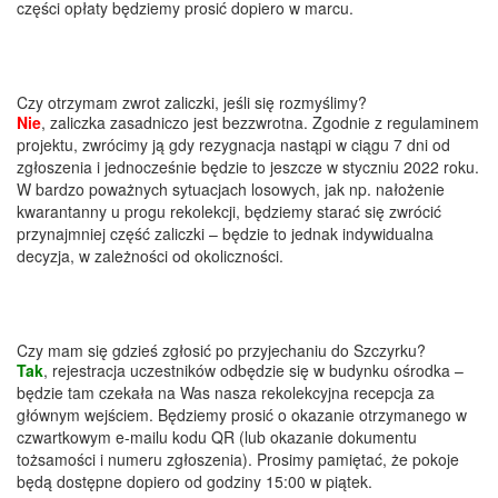
części opłaty będziemy prosić dopiero w marcu.
Czy otrzymam zwrot zaliczki, jeśli się rozmyślimy?
Nie
, zaliczka zasadniczo jest bezzwrotna. Zgodnie z regulaminem
projektu, zwrócimy ją gdy rezygnacja nastąpi w ciągu 7 dni od
zgłoszenia i jednocześnie będzie to jeszcze w styczniu 2022 roku.
W bardzo poważnych sytuacjach losowych, jak np. nałożenie
kwarantanny u progu rekolekcji, będziemy starać się zwrócić
przynajmniej część zaliczki – będzie to jednak indywidualna
decyzja, w zależności od okoliczności.
Czy mam się gdzieś zgłosić po przyjechaniu do Szczyrku?
Tak
, rejestracja uczestników odbędzie się w budynku ośrodka –
będzie tam czekała na Was nasza rekolekcyjna recepcja za
głównym wejściem. Będziemy prosić o okazanie otrzymanego w
czwartkowym e-mailu kodu QR (lub okazanie dokumentu
tożsamości i numeru zgłoszenia). Prosimy pamiętać, że pokoje
będą dostępne dopiero od godziny 15:00 w piątek.