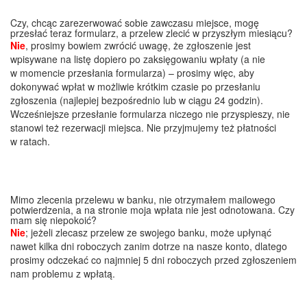
Czy, chcąc zarezerwować sobie zawczasu miejsce, mogę
przesłać teraz formularz, a przelew zlecić w przyszłym miesiącu?
Nie
, prosimy bowiem zwrócić uwagę, że zgłoszenie jest
wpisywane na listę dopiero po zaksięgowaniu wpłaty (a nie
w momencie przesłania formularza) – prosimy więc, aby
dokonywać wpłat w możliwie krótkim czasie po przesłaniu
zgłoszenia (najlepiej bezpośrednio lub w ciągu 24 godzin).
Wcześniejsze przesłanie formularza niczego nie przyspieszy, nie
stanowi też rezerwacji miejsca. Nie przyjmujemy też płatności
w ratach.
Mimo zlecenia przelewu w banku, nie otrzymałem mailowego
potwierdzenia, a na stronie moja wpłata nie jest odnotowana. Czy
mam się niepokoić?
Nie
; jeżeli zlecasz przelew ze swojego banku, może upłynąć
nawet kilka dni roboczych zanim dotrze na nasze konto, dlatego
prosimy odczekać co najmniej 5 dni roboczych przed zgłoszeniem
nam problemu z wpłatą.