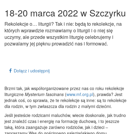
18-20 marca 2022 w Szczyrku
Rekolekcje o… liturgii? Tak i nie: będą to rekolekcje, na
których wprawdzie rozmawiamy o liturgii i o niej się
uczymy, ale przede wszystkim liturgię celebrujemy i
pozwalamy jej pięknu prowadzić nas i formować.
Dołącz i udostępnij
Brzmi tak, jak współorganizowane przez nas co roku rekolekcje
liturgiczne
Mysterium fascinans
(
www.mf.org.pl
), prawda? Jest
jednak coś, co sprawia, że te rekolekcje są inne: są to rekolekcje
dla rodzin, w tym zwłaszcza dla rodzin z małymi dziećmi.
Jeśli jesteście rodzicami maluchów, wiecie doskonale, jak trudno
jest znaleźć czas i energię na formację duchową, i to jeszcze
taką, która zaangażuje zarówno rodziców, jak i dzieci –
zapraszamy Was do gościnnego salezjańskiego domu