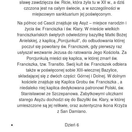
sławę zawdzięcza św. Ricie, która żyła tu w XII w., a dziś
czczona jest na całym świecie, a w szczególności w
miejscowym sanktuarium jej poświęconym.
Na północ od Cascii znajduje się Asyż – miejsce narodzin i
życia św. Franciszka i św. Klary. W mieście wielkich
franciszkańskich świętych odwiedzimy bazylikę Matki Bożej
Anielskiej, z kaplicą „Porcjunkuli”, do odbudowania której
poczuł się powołany św. Franciszek, gdy pierwszy raz
usłyszał wezwanie Jezusa do ratowania Jego Kościoła. Za
Porcjunkulą mieści się kaplica, w której zmarł św.
Franciszka, tzw. Transitio. Swój kult św. Franciszek odbiera
także w poświęconej sobie XIII-wiecznej Bazylice,
składającej się z dwóch części: Górnej i Dolnej. W dolnym
kościele znajduje się Kaplica Grobu św. Franciszka , a
niedaleko niej kaplica dedykowana patronowi Polski, św.
Stanisławowi ze Szczepanowa. Zabytkowymi uliczkami
starego Asyżu dochodzi się do Bazyliki św. Klary, w której
umieszczone są jej relikwie, oraz autentyczna ikona Krzyża
z San Damiano.
Dzień 6