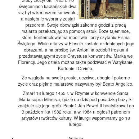
święceniach kapłańskich dwa
raz był wikariuszem konwentu,
a następnie wybrany został
przeorem. Swoje obowiązki zakonne godził z pracą
malarza przekazując za pomocą sztuki Boże tajemnice,
które kontemplował na modlitwie i przy czytaniu Pisma
Świętego. Wiele ołtarzy w Fiesole zostało ozdobionych jego
obrazami, a na prośbę św. Antonina ozdobił freskami
przedstawiającymi życie Chrystusa konwent św. Marka we
Florencji. Jego dzieła można także podziwiać w Watykanie,
Kortonie i Orvieto.
Ze względu na swoje proste, uczciwe, ubogie i pokorne
życie oraz piękne malarstwo nazywany był Beato Angelico.
Zmarł 18 lutego 1455 r. w Rzymie w konwencie Santa
Maria sopra Minerva, gdzie do dziś pod posadzką bazyliki
znajduje się jego grób. Papież Jan Paweł II beatyfikował go
3 października 1982 roku, a w 1984 r. ogłosił patronem
artystów i twórców kultury. W liturgii wspominamy go 18
lutego.
Antonin