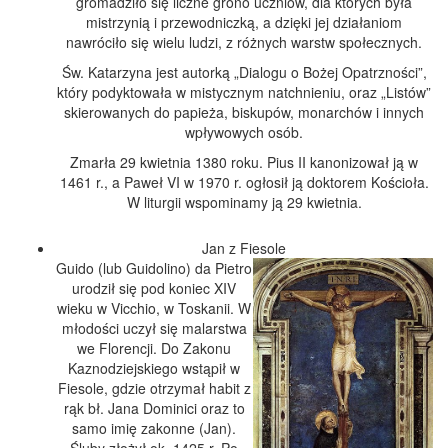
gromadziło się liczne grono uczniów, dla których była
mistrzynią i przewodniczką, a dzięki jej działaniom
nawróciło się wielu ludzi, z różnych warstw społecznych.
Św. Katarzyna jest autorką „Dialogu o Bożej Opatrzności”,
który podyktowała w mistycznym natchnieniu, oraz „Listów”
skierowanych do papieża, biskupów, monarchów i innych
wpływowych osób.
Zmarła 29 kwietnia 1380 roku. Pius II kanonizował ją w
1461 r., a Paweł VI w 1970 r. ogłosił ją doktorem Kościoła.
W liturgii wspominamy ją 29 kwietnia.
Jan z Fiesole
Guido (lub Guidolino) da Pietro
urodził się pod koniec XIV
wieku w Vicchio, w Toskanii. W
młodości uczył się malarstwa
we Florencji. Do Zakonu
Kaznodziejskiego wstąpił w
Fiesole, gdzie otrzymał habit z
rąk bł. Jana Dominici oraz to
samo imię zakonne (Jan).
Śluby złożył ok. 1425 r. Po