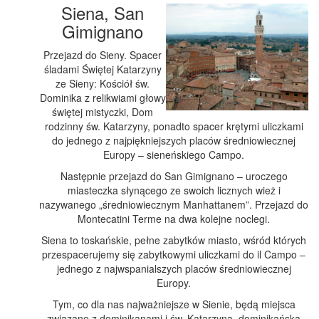
Siena, San
Gimignano
Przejazd do Sieny. Spacer
śladami Świętej Katarzyny
ze Sieny: Kościół św.
Dominika z relikwiami głowy
świętej mistyczki, Dom
rodzinny św. Katarzyny, ponadto spacer krętymi uliczkami
do jednego z najpiękniejszych placów średniowiecznej
Europy – sieneńskiego Campo.
Następnie przejazd do San Gimignano – uroczego
miasteczka słynącego ze swoich licznych wież i
nazywanego „średniowiecznym Manhattanem”. Przejazd do
Montecatini Terme na dwa kolejne noclegi.
Siena to toskańskie, pełne zabytków miasto, wśród których
przespacerujemy się zabytkowymi uliczkami do il Campo –
jednego z najwspanialszych placów średniowiecznej
Europy.
Tym, co dla nas najważniejsze w Sienie, będą miejsca
związane z dominikanami i św. Katarzyną, dominikańską