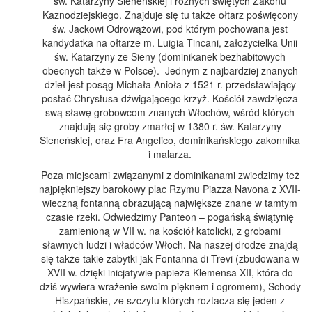
św. Katarzyny Sieneńskiej i różnych świętych Zakonu
Kaznodziejskiego. Znajduje się tu także ołtarz poświęcony
św. Jackowi Odrowążowi, pod którym pochowana jest
kandydatka na ołtarze m. Luigia Tincani, założycielka Unii
św. Katarzyny ze Sieny (dominikanek bezhabitowych
obecnych także w Polsce). Jednym z najbardziej znanych
dzieł jest posąg Michała Anioła z 1521 r. przedstawiający
postać Chrystusa dźwigającego krzyż. Kościół zawdzięcza
swą sławę grobowcom znanych Włochów, wśród których
znajdują się groby zmarłej w 1380 r. św. Katarzyny
Sieneńskiej, oraz Fra Angelico, dominikańskiego zakonnika
i malarza.
Poza miejscami związanymi z dominikanami zwiedzimy też
najpiękniejszy barokowy plac Rzymu Piazza Navona z XVII-
wieczną fontanną obrazującą największe znane w tamtym
czasie rzeki. Odwiedzimy Panteon – pogańską świątynię
zamienioną w VII w. na kościół katolicki, z grobami
sławnych ludzi i władców Włoch. Na naszej drodze znajdą
się także takie zabytki jak Fontanna di Trevi (zbudowana w
XVII w. dzięki inicjatywie papieża Klemensa XII, która do
dziś wywiera wrażenie swoim pięknem i ogromem), Schody
Hiszpańskie, ze szczytu których roztacza się jeden z