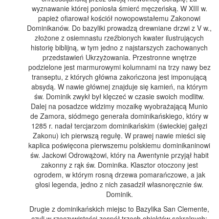
wyznawanie której poniosła śmierć męczeńską. W XIII w.
papież ofiarował kościół nowopowstałemu Zakonowi
Dominikanów. Do bazyliki prowadzą drewniane drzwi z V w.,
złożone z osiemnastu rzeźbionych kwater ilustrujących
historię biblijną, w tym jedno z najstarszych zachowanych
przedstawień Ukrzyżowania. Przestronne wnętrze
podzielone jest marmurowymi kolumnami na trzy nawy bez
transeptu, z których główna zakończona jest imponującą
absydą. W nawie głównej znajduje się kamień, na którym
św. Dominik zwykł był klęczeć w czasie swoich modlitw.
Dalej na posadzce widzimy mozaikę wyobrażającą Munio
de Zamora, siódmego generała dominikańskiego, który w
1285 r. nadał tercjarzom dominikańskim (świeckiej gałęzi
Zakonu) ich pierwszą regułę. W prawej nawie mieści się
kaplica poświęcona pierwszemu polskiemu dominikaninowi
św. Jackowi Odrowążowi, który na Awentynie przyjął habit
zakonny z rąk św. Dominika. Klasztor otoczony jest
ogrodem, w którym rosną drzewa pomarańczowe, a jak
głosi legenda, jedno z nich zasadził własnoręcznie św.
Dominik.
Drugie z dominikańskich miejsc to Bazylika San Clemente,
czyli w rzeczywistości zespół trzech obiektów sakralnych: