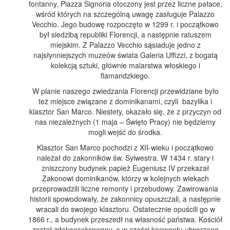
fontanny. Piazza Signoria otoczony jest przez liczne pałace,
wśród których na szczególną uwagę zasługuje Palazzo
Vecchio. Jego budowę rozpoczęto w 1299 r. i początkowo
był siedzibą republiki Florencji, a następnie ratuszem
miejskim. Z Palazzo Vecchio sąsiaduje jedno z
najsłynniejszych muzeów świata Galeria Uffizzi, z bogatą
kolekcją sztuki, głównie malarstwa włoskiego i
flamandzkiego.
W planie naszego zwiedzania Florencji przewidziane było
też miejsce związane z dominikanami, czyli bazylika i
klasztor San Marco. Niestety, okazało się, że z przyczyn od
nas niezależnych (1 maja – Święto Pracy) nie będziemy
mogli wejść do środka.
Klasztor San Marco pochodzi z XII-wieku i początkowo
należał do zakonników św. Sylwestra. W 1434 r. stary i
zniszczony budynek papież Eugeniusz IV przekazał
Zakonowi dominikanów, którzy w kolejnych wiekach
przeprowadzili liczne remonty i przebudowy. Zawirowania
historii spowodowały, że zakonnicy opuszczali, a następnie
wracali do swojego klasztoru. Ostatecznie opuścili go w
1866 r., a budynek przeszedł na własność państwa. Kościół
został zdekonsekrowany, a w części konwentu utworzono