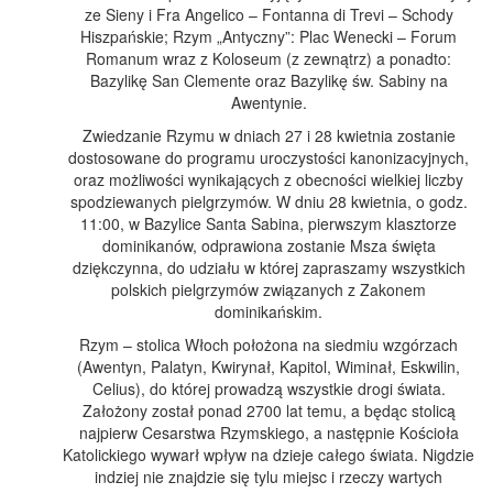
ze Sieny i Fra Angelico – Fontanna di Trevi – Schody
Hiszpańskie; Rzym „Antyczny”: Plac Wenecki – Forum
Romanum wraz z Koloseum (z zewnątrz) a ponadto:
Bazylikę San Clemente oraz Bazylikę św. Sabiny na
Awentynie.
Zwiedzanie Rzymu w dniach 27 i 28 kwietnia zostanie
dostosowane do programu uroczystości kanonizacyjnych,
oraz możliwości wynikających z obecności wielkiej liczby
spodziewanych pielgrzymów. W dniu 28 kwietnia, o godz.
11:00, w Bazylice Santa Sabina, pierwszym klasztorze
dominikanów, odprawiona zostanie Msza święta
dziękczynna, do udziału w której zapraszamy wszystkich
polskich pielgrzymów związanych z Zakonem
dominikańskim.
Rzym – stolica Włoch położona na siedmiu wzgórzach
(Awentyn, Palatyn, Kwirynał, Kapitol, Wiminał, Eskwilin,
Celius), do której prowadzą wszystkie drogi świata.
Założony został ponad 2700 lat temu, a będąc stolicą
najpierw Cesarstwa Rzymskiego, a następnie Kościoła
Katolickiego wywarł wpływ na dzieje całego świata. Nigdzie
indziej nie znajdzie się tylu miejsc i rzeczy wartych