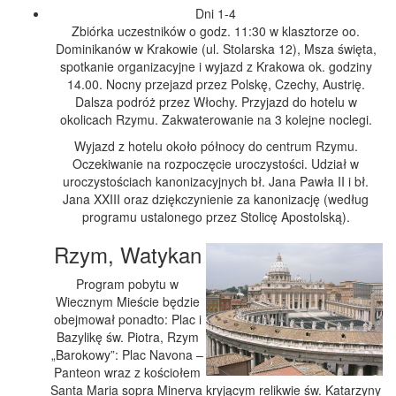
Dni 1-4
Zbiórka uczestników o godz. 11:30 w klasztorze oo.
Dominikanów w Krakowie (ul. Stolarska 12), Msza święta,
spotkanie organizacyjne i wyjazd z Krakowa ok. godziny
14.00. Nocny przejazd przez Polskę, Czechy, Austrię.
Dalsza podróż przez Włochy. Przyjazd do hotelu w
okolicach Rzymu. Zakwaterowanie na 3 kolejne noclegi.
Wyjazd z hotelu około północy do centrum Rzymu.
Oczekiwanie na rozpoczęcie uroczystości. Udział w
uroczystościach kanonizacyjnych bł. Jana Pawła II i bł.
Jana XXIII oraz dziękczynienie za kanonizację (według
programu ustalonego przez Stolicę Apostolską).
Rzym, Watykan
Program pobytu w
Wiecznym Mieście będzie
obejmował ponadto: Plac i
Bazylikę św. Piotra, Rzym
„Barokowy”: Plac Navona –
Panteon wraz z kościołem
Santa Maria sopra Minerva kryjącym relikwie św. Katarzyny