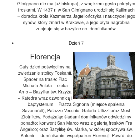
Gimignano nie ma już biskupa), z wnętrzem gęsto pokrytym
freskami. W 1437 r. w San Gimignano urodził się Kallimach
– doradca króla Kazimierza Jagiellończyka i nauczyciel jego
synów, który zmarł w Krakowie, a jego płyta nagrobna
znajduje się w bazylice oo. dominikanów.
Dzień 7
Florencja
Cały dzień poświęcimy na
zwiedzanie stolicy Toskanii.
Spacer na trasie: Plac
Michała Anioła – rzeka
Arno – Bazylika św. Krzyża
– Katedra wraz dzwonnicą i
baptysterium – Piazza Signoria (miejsce spalenia
Savonaroli); Palazzo Vecchio, Galeria Uffizzi oraz Most
Złotników. Podążając śladami dominikanów odwiedzimy
ponadto: konwent San Marco wraz z galerią fresków Fra
Angelico; oraz Bazylikę św. Marka, w której spoczywa św.
Antonin – dominikanin, współpatron Florencji. Powrót do