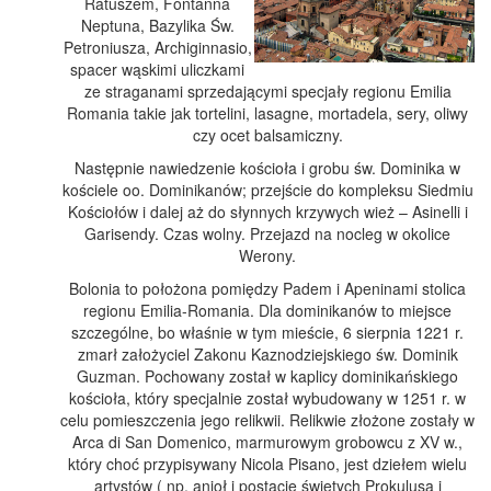
Ratuszem, Fontanna
Neptuna, Bazylika Św.
Petroniusza, Archiginnasio,
spacer wąskimi uliczkami
ze straganami sprzedającymi specjały regionu Emilia
Romania takie jak tortelini, lasagne, mortadela, sery, oliwy
czy ocet balsamiczny.
Następnie nawiedzenie kościoła i grobu św. Dominika w
kościele oo. Dominikanów; przejście do kompleksu Siedmiu
Kościołów i dalej aż do słynnych krzywych wież – Asinelli i
Garisendy. Czas wolny. Przejazd na nocleg w okolice
Werony.
Bolonia to położona pomiędzy Padem i Apeninami stolica
regionu Emilia-Romania. Dla dominikanów to miejsce
szczególne, bo właśnie w tym mieście, 6 sierpnia 1221 r.
zmarł założyciel Zakonu Kaznodziejskiego św. Dominik
Guzman. Pochowany został w kaplicy dominikańskiego
kościoła, który specjalnie został wybudowany w 1251 r. w
celu pomieszczenia jego relikwii. Relikwie złożone zostały w
Arca di San Domenico, marmurowym grobowcu z XV w.,
który choć przypisywany Nicola Pisano, jest dziełem wielu
artystów ( np. anioł i postacie świętych Prokulusa i