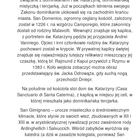
mistyczką i tercjarką. Już w początkach istnienia swojego
Zakonu dominikanie ulokowali się na zachodnim krańcu
miasta. San Domenico, ogromny ceglany kościół, założony
został w 1226 r. na wzgórzu Camporegio, które zakonnicy
dostali od rodziny Malavolti. Wewnątrz znajduje się kaplica,
z portretem św. Katarzyny pędzla jej przyjaciela Andrei
Vanniego. Ojciec i inni członkowie rodziny św. Katarzyny
pochowani zostali w krypcie. W prywatnej kaplicy świętej
znajduje się najważniejszy tutejszy relikwiarz mieszczący jej
czaszkę, którą bł. Rajmund z Kapui przywiózł z Rzymu w
1383 r. Koło wejścia zobaczyć można obraz
przedstawiający św. Jacka Odrowąża, gdy suchą nogą
przechodzi Dniepr.
Na południe od kościoła stoi dom św. Katarzyny (Casa
Sanctuario di Santa Caterina), z kaplicą w miejscu jej celi, w
której mieszkała jako dominikańska tercjarka.
San Gimignano – urocze miasteczko o średniowiecznym
klimacie, które słynie ze swoich wież, zbudowanych w XII i
XIII w. w arystokratycznej rywalizacji przez zwaśnione rody
Ardinghellich i Salvuccich. Wśród zabytków wyróżnia się
katedra (a dziś w zasadzie kolegiata, ponieważ San