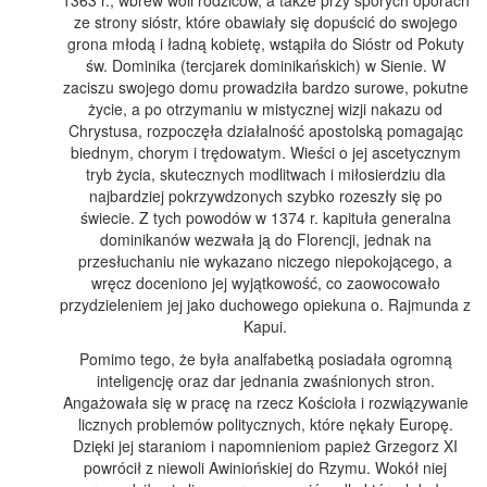
ze strony sióstr, które obawiały się dopuścić do swojego
grona młodą i ładną kobietę, wstąpiła do Sióstr od Pokuty
św. Dominika (tercjarek dominikańskich) w Sienie. W
zaciszu swojego domu prowadziła bardzo surowe, pokutne
życie, a po otrzymaniu w mistycznej wizji nakazu od
Chrystusa, rozpoczęła działalność apostolską pomagając
biednym, chorym i trędowatym. Wieści o jej ascetycznym
tryb życia, skutecznych modlitwach i miłosierdziu dla
najbardziej pokrzywdzonych szybko rozeszły się po
świecie. Z tych powodów w 1374 r. kapituła generalna
dominikanów wezwała ją do Florencji, jednak na
przesłuchaniu nie wykazano niczego niepokojącego, a
wręcz doceniono jej wyjątkowość, co zaowocowało
przydzieleniem jej jako duchowego opiekuna o. Rajmunda z
Kapui.
Pomimo tego, że była analfabetką posiadała ogromną
inteligencję oraz dar jednania zwaśnionych stron.
Angażowała się w pracę na rzecz Kościoła i rozwiązywanie
licznych problemów politycznych, które nękały Europę.
Dzięki jej staraniom i napomnieniom papież Grzegorz XI
powrócił z niewoli Awiniońskiej do Rzymu. Wokół niej