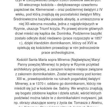
XII-wiecznego kościoła – dedykowanego czwartemu
papieżowi św. Klemensowi – oraz podziemnej świątyni z IV
wieku, pod którą znajdują się pozostałości świątyni Mitry.
Średniowieczna bazylika posiada absydę, a umieszczona w
niej XII-wieczna mozaika, jedna z najpiękniejszych w
Rzymie, ukazuje Triumf krzyża. Po prawej stronie głównych
drzwi mieści się kaplica św. Dominika. Podziemne bazyliki
zostało odkryte dość niedawno (prace rozpoczęto w 1857
r.), dzięki irlandzkim dominikanom, którzy od XVII w.
opiekują się kościołem prowadząc w nim jednocześnie
prace archeologiczne.
Kościół Santa Maria sopra Minerva (Najświętszej Maryi
Panny powyżej Minerwy) to jedyny w Rzymie przykład
architektury gotyckiej, a zarazem kolejne miejsce związane
z zakonem dominikańskim. Został wzniesiony pod koniec
XIII w., prawdopodobnie na ruinach pogańskiej świątyni
Minerwy, a w 1370 r. oddano go dominikanom, którzy nie
mieścili się już w kościele św. Sabiny. We wnętrzu znajdują
się bogato zdobione kaplice i dzieła sztuki, wśród których
podziwiać można także te z dominikańskimi motywami, jak
np. obrazy ukazujące sceny z życia św. Tomasza z Akwinu,