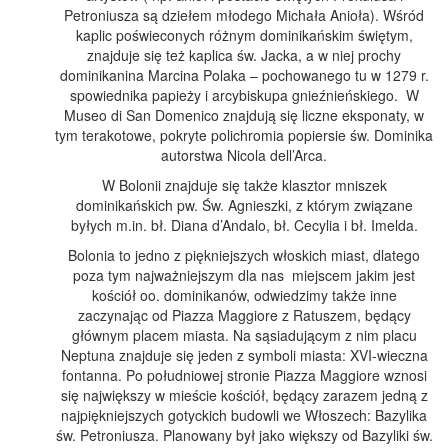
Petroniusza są dziełem młodego Michała Anioła). Wśród
kaplic poświeconych różnym dominikańskim świętym,
znajduje się też kaplica św. Jacka, a w niej prochy
dominikanina Marcina Polaka – pochowanego tu w 1279 r.
spowiednika papieży i arcybiskupa gnieźnieńskiego. W
Museo di San Domenico znajdują się liczne eksponaty, w
tym terakotowe, pokryte polichromia popiersie św. Dominika
autorstwa Nicola dell’Arca.
W Bolonii znajduje się także klasztor mniszek
dominikańskich pw. Św. Agnieszki, z którym związane
byłych m.in. bł. Diana d’Andalo, bł. Cecylia i bł. Imelda.
Bolonia to jedno z piękniejszych włoskich miast, dlatego
poza tym najważniejszym dla nas miejscem jakim jest
kościół oo. dominikanów, odwiedzimy także inne
zaczynając od Piazza Maggiore z Ratuszem, będący
głównym placem miasta. Na sąsiadującym z nim placu
Neptuna znajduje się jeden z symboli miasta: XVI-wieczna
fontanna. Po południowej stronie Piazza Maggiore wznosi
się największy w mieście kościół, będący zarazem jedną z
najpiękniejszych gotyckich budowli we Włoszech: Bazylika
św. Petroniusza. Planowany był jako większy od Bazyliki św.