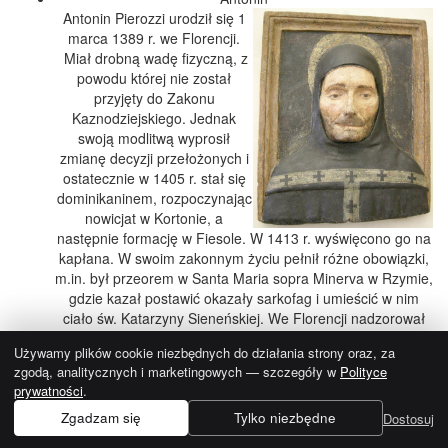
Antonin Pierozzi urodził się 1
marca 1389 r. we Florencji.
Miał drobną wadę fizyczną, z
powodu której nie został
przyjęty do Zakonu
Kaznodziejskiego. Jednak
swoją modlitwą wyprosił
zmianę decyzji przełożonych i
ostatecznie w 1405 r. stał się
dominikaninem, rozpoczynając
nowicjat w Kortonie, a
następnie formację w Fiesole. W 1413 r. wyświęcono go na
kapłana. W swoim zakonnym życiu pełnił różne obowiązki,
m.in. był przeorem w Santa Maria sopra Minerva w Rzymie,
gdzie kazał postawić okazały sarkofag i umieścić w nim
ciało św. Katarzyny Sieneńskiej. We Florencji nadzorował
budowę klasztoru św. Marka oraz kazał także udostępnić
Używamy plików cookie niezbędnych do działania strony oraz, za
bibliotekę konwentu dla studentów, która odtąd uważana
zgodą, analitycznych i marketingowych — szczegóły w
Polityce
jest za pierwszą publiczną bibliotekę w Europie. Papież
prywatności
.
Eugeniusz IV, który cenił jego roztropność i dar
rozwiązywania konfliktów, mianował go w 1446 r.
Zgadzam się
Tylko niezbędne
Dostosuj
arcybiskupem Florencji. Św. Antonin bardzo bronił się przed