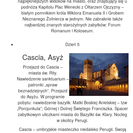
najpiękniejszych widoków na miasto, oraz znajdujący się u
podnóża Kapitolu Plac Wenecki z Ołtarzem Ojczyzny –
białym pomnikiem króla Wiktora Emanuela II i Grobem
Nieznanego Żołnierza w jednym. Nie zabraknie także
najbardziej znanych starożytnych zabytków: Forum
Romanum i Koloseum.
Dzień 5
Cascia, Asyż
Przejazd do Cascia –
miasta św. Rity.
Nawiedzenie sanktuarium –
patronki „spraw
beznadziejnych”. Przejazd
do Asyżu. W programie
pobytu: nawiedzenie bazylik: Matki Boskiej Anielskiej – tzw
„Porcjunkula”; Górnej i Dolnej Świętego Franciszka. Spacer
zabytkowym uliczkami miasta do Bazyliki św. Klary. Nocleg
w okolicy Perugi.
Cascia – umbryjskie miasteczko niedaleko Perugii. Swoją