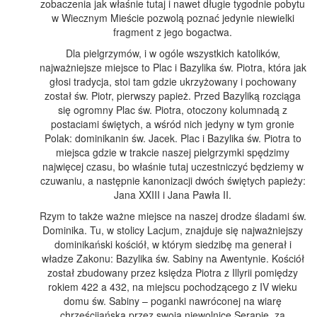
zobaczenia jak właśnie tutaj i nawet długie tygodnie pobytu
w Wiecznym Mieście pozwolą poznać jedynie niewielki
fragment z jego bogactwa.
Dla pielgrzymów, i w ogóle wszystkich katolików,
najważniejsze miejsce to Plac i Bazylika św. Piotra, która jak
głosi tradycja, stoi tam gdzie ukrzyżowany i pochowany
został św. Piotr, pierwszy papież. Przed Bazyliką rozciąga
się ogromny Plac św. Piotra, otoczony kolumnadą z
postaciami świętych, a wśród nich jedyny w tym gronie
Polak: dominikanin św. Jacek. Plac i Bazylika św. Piotra to
miejsca gdzie w trakcie naszej pielgrzymki spędzimy
najwięcej czasu, bo właśnie tutaj uczestniczyć będziemy w
czuwaniu, a następnie kanonizacji dwóch świętych papieży:
Jana XXIII i Jana Pawła II.
Rzym to także ważne miejsce na naszej drodze śladami św.
Dominika. Tu, w stolicy Lacjum, znajduje się najważniejszy
dominikański kościół, w którym siedzibę ma generał i
władze Zakonu: Bazylika św. Sabiny na Awentynie. Kościół
został zbudowany przez księdza Piotra z Illyrii pomiędzy
rokiem 422 a 432, na miejscu pochodzącego z IV wieku
domu św. Sabiny – poganki nawróconej na wiarę
chrześcijańską przez swoją niewolnicę Serapię, za