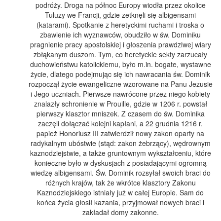
podróży. Droga na północ Europy wiodła przez okolice
Tuluzy we Francji, gdzie zetknęli się albigensami
(katarami). Spotkanie z heretyckimi ruchami i troska o
zbawienie ich wyznawców, obudziło w św. Dominiku
pragnienie pracy apostolskiej i głoszenia prawdziwej wiary
zbłąkanym duszom. Tym, co heretyckie sekty zarzucały
duchowieństwu katolickiemu, było m.in. bogate, wystawne
życie, dlatego podejmując się ich nawracania św. Dominik
rozpoczął życie ewangeliczne wzorowane na Panu Jezusie
i Jego uczniach. Pierwsze nawrócone przez niego kobiety
znalazły schronienie w Prouille, gdzie w 1206 r. powstał
pierwszy klasztor mniszek. Z czasem do św. Dominika
zaczęli dołączać kolejni kapłani, a 22 grudnia 1216 r.
papież Honoriusz III zatwierdził nowy zakon oparty na
radykalnym ubóstwie (stąd: zakon żebrzący), wędrownym
kaznodziejstwie, a także gruntownym wykształceniu, które
konieczne było w dyskusjach z posiadającymi ogromną
wiedzę albigensami. Św. Dominik rozsyłał swoich braci do
różnych krajów, tak że wkrótce klasztory Zakonu
Kaznodziejskiego istniały już w całej Europie. Sam do
końca życia głosił kazania, przyjmował nowych braci i
zakładał domy zakonne.