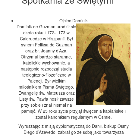
Ojciec Dominik
Dominik de Guzman urodził się
około roku 1172-1173 w
Caleruedze w Hiszpanii. Był
synem Feliksa de Guzman
oraz bł. Joanny d’Aza.
Otrzymał bardzo staranne,
katolickie wychowanie, a
następnie rozpoczął studia
teologiczno-filozoficzne w
Palencji. Był wielkim
miłośnikiem Pisma Świętego.
Ewangelię św. Mateusza oraz
Listy św. Pawła nosił zawsze
przy sobie i znał niemal na
pamięć. W 25 roku życia przyjął święcenia kapłańskie i
został kanonikiem regularnym w Osmie.
Wyruszając z misją dyplomatyczną do Danii, biskup Osmy
Diego d’Azevedo, zabrał go ze sobą jako towarzysza