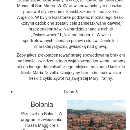
Museo di San Marco. W XV w. w konwencie tym mieszkał i
pracował słynny dominikański zakonnik i malarz Fra
Angelico. W byłym klasztorze podziwiać można jego freski,
którymi ozdobione zostały cele zamieszkiwane dawniej
przez zakonników. Najbardziej znane z nich to
„Zwiastowanie” i „Noli me tangere”. W wielu
sportretowanych scenach pojawia się św. Dominik, z
charakterystyczną gwiazdką nad głową.
Żeby jakoś zrekompensować stratę spowodowaną brakiem
możliwości zwiedzenia tego wyjątkowego konwentu, udamy
się do innego dominikańskiego miejsca: muzeum i kościoła
Santa Maria Novella. Obejrzymy tam m.in. malownicze
freski z cyklu Żywot Najświętszej Maryi Panny.
Dzień 8
Bolonia
Przejazd do Bolonii. W
programie zwiedzania:
Piazza Maggiore z