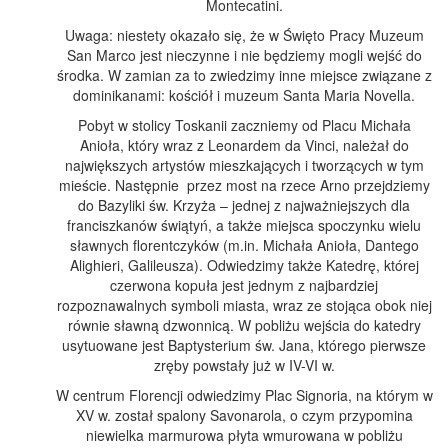
Montecatini.
Uwaga: niestety okazało się, że w Święto Pracy Muzeum
San Marco jest nieczynne i nie będziemy mogli wejść do
środka. W zamian za to zwiedzimy inne miejsce związane z
dominikanami: kościół i muzeum Santa Maria Novella.
Pobyt w stolicy Toskanii zaczniemy od Placu Michała
Anioła, który wraz z Leonardem da Vinci, należał do
największych artystów mieszkających i tworzących w tym
mieście. Następnie przez most na rzece Arno przejdziemy
do Bazyliki św. Krzyża – jednej z najważniejszych dla
franciszkanów świątyń, a także miejsca spoczynku wielu
sławnych florentczyków (m.in. Michała Anioła, Dantego
Alighieri, Galileusza). Odwiedzimy także Katedrę, której
czerwona kopuła jest jednym z najbardziej
rozpoznawalnych symboli miasta, wraz ze stojąca obok niej
równie sławną dzwonnicą. W pobliżu wejścia do katedry
usytuowane jest Baptysterium św. Jana, którego pierwsze
zręby powstały już w IV-VI w.
W centrum Florencji odwiedzimy Plac Signoria, na którym w
XV w. został spalony Savonarola, o czym przypomina
niewielka marmurowa płyta wmurowana w pobliżu