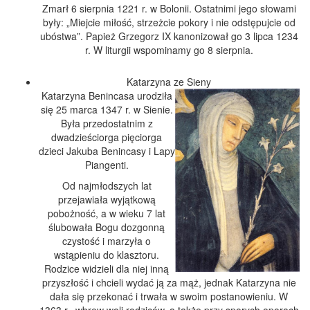
Zmarł 6 sierpnia 1221 r. w Bolonii. Ostatnimi jego słowami
były: „Miejcie miłość, strzeżcie pokory i nie odstępujcie od
ubóstwa”. Papież Grzegorz IX kanonizował go 3 lipca 1234
r. W liturgii wspominamy go 8 sierpnia.
Katarzyna ze Sieny
Katarzyna Benincasa urodziła
się 25 marca 1347 r. w Sienie.
Była przedostatnim z
dwadzieściorga pięciorga
dzieci Jakuba Benincasy i Lapy
Piangenti.
Od najmłodszych lat
przejawiała wyjątkową
pobożność, a w wieku 7 lat
ślubowała Bogu dozgonną
czystość i marzyła o
wstąpieniu do klasztoru.
Rodzice widzieli dla niej inną
przyszłość i chcieli wydać ją za mąż, jednak Katarzyna nie
dała się przekonać i trwała w swoim postanowieniu. W
1363 r., wbrew woli rodziców, a także przy sporych oporach