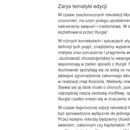
Zarys tematyki edycji
W czasie zeszłorocznych rekolekcji My
zrozumieć, na czym polega upodobnien
sakramenty święceń i małżeństwa. W ta
kształtowana przez liturgię”.
W różnych kontekstach i sytuacjach sł
definicji tych pojęć, znajdziemy wyjaśn
mistyka oraz poruszenia i pragnienia 
„duchowość chrześcijańskiej to ewange
wspominają w żaden sposób o liturgii. N
duchowość spotykają się ze sobą co 
jakiegoś zgromadzenia zakonnego albo
w realizacji misji Kościoła. Niekiedy r
Stawia się ją obok troski o chorych, p
najczęściej naszą osobistą modlitwę, 
liturgia rzadko mieści się w znaczeniu
W czasie tegorocznej edycji rekolekcji
być sprowadzona wyłącznie do jednego 
Przez kolejne referaty będziemy chcieli
świeckim, zakonnym czy kapłańskim. Pun