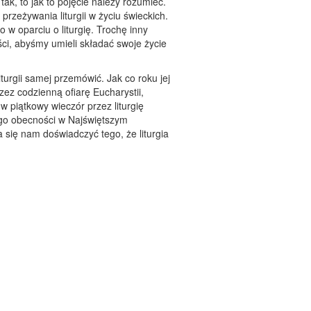
tak, to jak to pojęcie należy rozumieć.
rzeżywania liturgii w życiu świeckich.
 oparciu o liturgię. Trochę inny
ci, abyśmy umieli składać swoje życie
urgii samej przemówić. Jak co roku jej
zez codzienną ofiarę Eucharystii,
 piątkowy wieczór przez liturgię
go obecności w Najświętszym
się nam doświadczyć tego, że liturgia