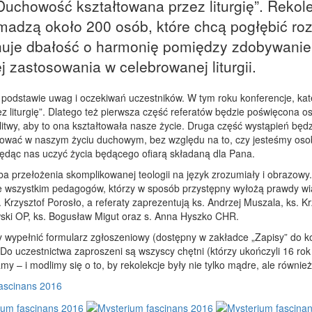
uchowość kształtowana przez liturgię”. Rekol
omadzą około 200 osób, które chcą pogłębić ro
echuje dbałość o harmonię pomiędzy zdobywan
j zastosowania w celebrowanej liturgii.
podstawie uwag i oczekiwań uczestników. W tym roku konferencje, kate
 liturgię”. Dlatego też pierwsza część referatów będzie poświęcona os
wy, aby to ona kształtowała nasze życie. Druga część wystąpień będzi
jmować w naszym życiu duchowym, bez względu na to, czy jesteśmy oso
ędąc nas uczyć życia będącego ofiarą składaną dla Pana.
a przełożenia skomplikowanej teologii na język zrozumiały i obrazowy
wszystkim pedagogów, którzy w sposób przystępny wyłożą prawdy wiary
ks. Krzysztof Porosło, a referaty zaprezentują ks. Andrzej Muszala, ks. 
ki OP, ks. Bogusław Migut oraz s. Anna Hyszko CHR.
ży wypełnić formularz zgłoszeniowy (dostępny w zakładce „Zapisy” do k
 Do uczestnictwa zaproszeni są wszyscy chętni (którzy ukończyli 16 rok 
amy – i modlimy się o to, by rekolekcje były nie tylko mądre, ale również
fascinans 2016