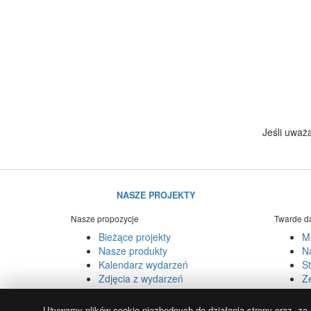
Jeśli uważ
NASZE PROJEKTY
Nasze propozycje
Twarde d
Bieżące projekty
Mi
Nasze produkty
Na
Kalendarz wydarzeń
St
Zdjęcia z wydarzeń
Z
© 2004-2026.
Używamy reCAPTCHA, obowiązują
Polityka 
Używamy plików cookie niezbędnych do działania strony oraz, z