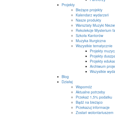
Projekty
Bieżące projekty
Kalendarz wydarzeń
Nasze produkty
Warsztaty Muzyki Niezw
Rekolekcje Mysterium f
Szkoła Kantorów
Muzyka liturgiczna
Wszystkie tematycznie
Projekty muzyc
Projekty duszpa
Projekty eduka
Archiwum proj
Wszystkie wydar
Blog
Działaj
Wspomóż
Aktualne potrzeby
Przekaż 1,5% podatku
Bądź na bieżąco
Przekazuj informacje
Zostań wolontariuszem