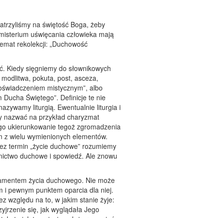
atrzyliśmy na świętość Boga, żeby
misterium uświęcania człowieka mają
temat rekolekcji: „Duchowość
ść. Kiedy sięgniemy do słownikowych
 modlitwa, pokuta, post, asceza,
doświadczeniem mistycznym”, albo
Ducha Świętego”. Definicje te nie
azywamy liturgią. Ewentualnie liturgia i
y nazwać na przykład charyzmat
ego ukierunkowanie tegoż zgromadzenia
den z wielu wymienionych elementów.
rzez termin „życie duchowe” rozumiemy
wnictwo duchowe i spowiedź. Ale znowu
fundamentem życia duchowego. Nie może
m i pewnym punktem oparcia dla niej.
ez względu na to, w jakim stanie żyje:
yjrzenie się, jak wyglądała Jego