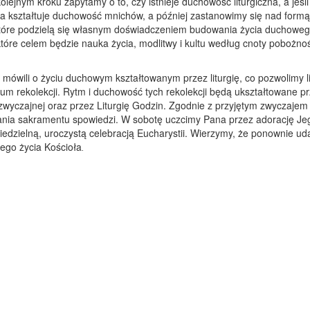
olejnym kroku zapytamy o to, czy istnieje duchowość liturgiczna, a jeśli 
ia kształtuje duchowość mnichów, a później zastanowimy się nad formą p
óre podzielą się własnym doświadczeniem budowania życia duchowego w
tóre celem będzie nauka życia, modlitwy i kultu według cnoty pobożnoś
mówili o życiu duchowym kształtowanym przez liturgię, co pozwolimy lit
um rekolekcji. Rytm i duchowość tych rekolekcji będą ukształtowane pr
wyczajnej oraz przez Liturgię Godzin. Zgodnie z przyjętym zwyczajem w
ania sakramentu spowiedzi. W sobotę uczcimy Pana przez adorację Je
dzielną, uroczystą celebracją Eucharystii. Wierzymy, że ponownie uda 
łego życia Kościoła
.