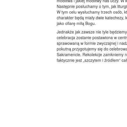
modlitwa i jakiej modlitwy nas uczy. W k
Następnie posłuchamy o tym, jak liturg
W tym celu wysłuchamy trzech osób, kt
charakter będą miały dwie katechezy, k
jako ofiarę miłą Bogu.
Jednakże jak zawsze nie tyle będziemy 
celebracja zostanie postawiona w centr
sprawowaną w formie zwyczajnej i nadz
pokutną przygotujemy się do celebrow
Sakramencie. Rekolekcje zamkniemy nie
faktycznie jest „szczytem i źródłem” ca