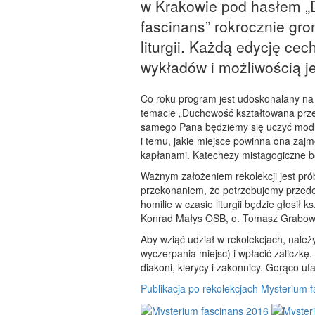
w Krakowie pod hasłem „D
fascinans” rokrocznie gr
liturgii. Każdą edycję c
wykładów i możliwością je
Co roku program jest udoskonalany na 
temacie „Duchowość kształtowana przez
samego Pana będziemy się uczyć modlit
i temu, jakie miejsce powinna ona za
kapłanami. Katechezy mistagogiczne b
Ważnym założeniem rekolekcji jest prób
przekonaniem, że potrzebujemy przede 
homilie w czasie liturgii będzie głosił 
Konrad Małys OSB, o. Tomasz Grabows
Aby wziąć udział w rekolekcjach, nale
wyczerpania miejsc) i wpłacić zaliczkę.
diakoni, klerycy i zakonnicy. Gorąco uf
Publikacja po rekolekcjach Mysterium 