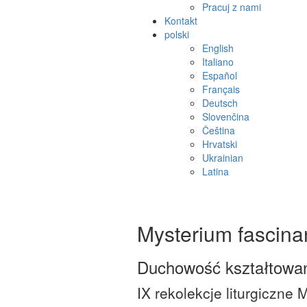
Pracuj z nami
Kontakt
polski
English
Italiano
Español
Français
Deutsch
Slovenčina
Čeština
Hrvatski
Ukrainian
Latina
Mysterium fascin
Duchowość kształtowana
IX rekolekcje liturgiczne