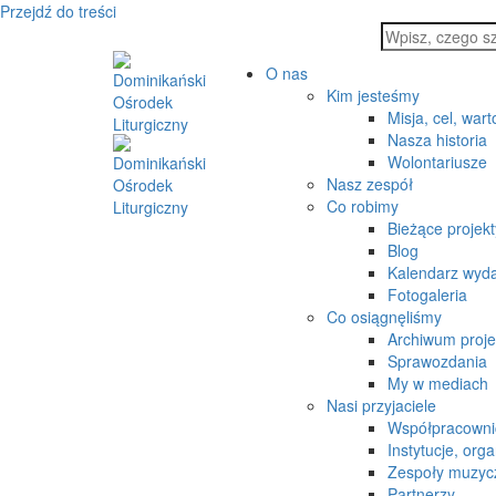
Przejdź do treści
O nas
Kim jesteśmy
Misja, cel, wart
Nasza historia
Wolontariusze
Nasz zespół
Co robimy
Bieżące projekt
Blog
Kalendarz wyd
Fotogaleria
Co osiągnęliśmy
Archiwum proj
Sprawozdania
My w mediach
Nasi przyjaciele
Współpracowni
Instytucje, orga
Zespoły muzyc
Partnerzy