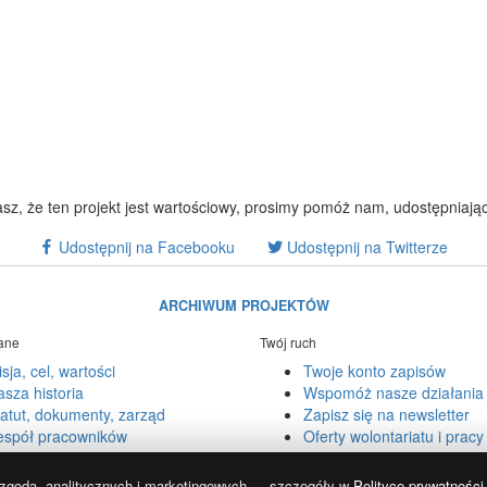
asz, że ten projekt jest wartościowy, prosimy pomóż nam, udostępniając
Udostępnij na Facebooku
Udostępnij na Twitterze
ARCHIWUM PROJEKTÓW
ane
Twój ruch
sja, cel, wartości
Twoje konto zapisów
sza historia
Wspomóż nasze działania
atut, dokumenty, zarząd
Zapisz się na newsletter
espół pracowników
Oferty wolontariatu i pracy
prywatności
i
Regulamin Google
.
a zgodą, analitycznych i marketingowych — szczegóły w
Polityce prywatności