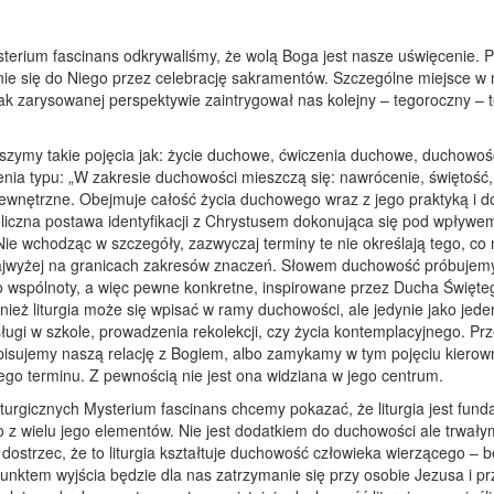
sterium fascinans odkrywaliśmy, że wolą Boga jest nasze uświęcenie. P
ie się do Niego przez celebrację sakramentów. Szczególne miejsce w 
k zarysowanej perspektywie zaintrygował nas kolejny – tegoroczny – 
yszymy takie pojęcia jak: życie duchowe, ćwiczenia duchowe, duchowo
ienia typu: „W zakresie duchowości mieszczą się: nawrócenie, świętość,
wewnętrzne. Obejmuje całość życia duchowego wraz z jego praktyką i 
liczna postawa identyfikacji z Chrystusem dokonująca się pod wpływem 
ie wchodząc w szczegóły, zazwyczaj terminy te nie określają tego, co n
najwyżej na granicach zakresów znaczeń. Słowem duchowość próbujem
 wspólnoty, a więc pewne konkretne, inspirowane przez Ducha Święt
ównież liturgia może się wpisać w ramy duchowości, ale jedynie jako je
osługi w szkole, prowadzenia rekolekcji, czy życia kontemplacyjnego. P
opisujemy naszą relację z Bogiem, albo zamykamy w tym pojęciu kiero
 tego terminu. Z pewnością nie jest ona widziana w jego centrum.
 liturgicznych Mysterium fascinans chcemy pokazać, że liturgia jest 
z wielu jego elementów. Nie jest dodatkiem do duchowości ale trwały
 dostrzec, że to liturgia kształtuje duchowość człowieka wierzącego – b
ktem wyjścia będzie dla nas zatrzymanie się przy osobie Jezusa i prz