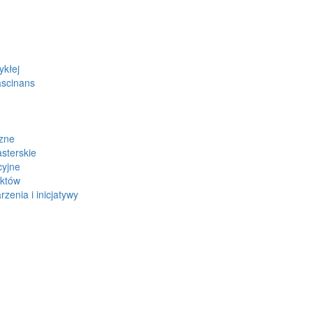
ykłej
ascinans
zne
sterskie
cyjne
ektów
zenia i inicjatywy