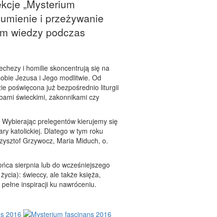
ekcje „Mysterium
zumienie i przeżywanie
iem wiedzy podczas
chezy i homilie skoncentrują się na
obie Jezusa i Jego modlitwie. Od
e poświęcona już bezpośrednio liturgii
bami świeckimi, zakonnikami czy
. Wybierając prelegentów kierujemy się
 katolickiej. Dlatego w tym roku
Krzysztof Grzywocz, Maria Miduch, o.
ońca sierpnia lub do wcześniejszego
życia): świeccy, ale także księża,
 pełne inspiracji ku nawróceniu.