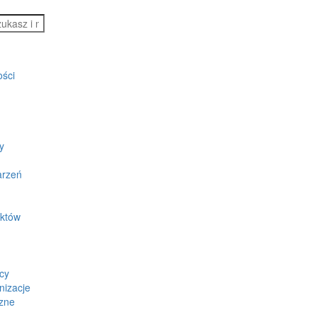
ości
y
arzeń
ektów
cy
nizacje
zne