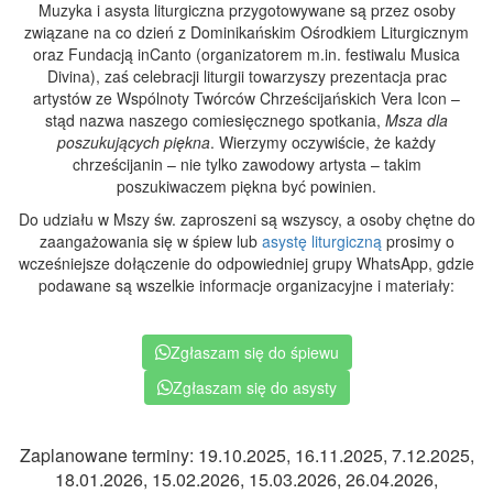
Muzyka i asysta liturgiczna przygotowywane są przez osoby
związane na co dzień z Dominikańskim Ośrodkiem Liturgicznym
oraz Fundacją inCanto (organizatorem m.in. festiwalu Musica
Divina), zaś celebracji liturgii towarzyszy prezentacja prac
artystów ze Wspólnoty Twórców Chrześcijańskich Vera Icon –
stąd nazwa naszego comiesięcznego spotkania,
Msza dla
poszukujących piękna
. Wierzymy oczywiście, że każdy
chrześcijanin – nie tylko zawodowy artysta – takim
poszukiwaczem piękna być powinien.
Do udziału w Mszy św. zaproszeni są wszyscy, a osoby chętne do
zaangażowania się w śpiew lub
asystę liturgiczną
prosimy o
wcześniejsze dołączenie do odpowiedniej grupy WhatsApp, gdzie
podawane są wszelkie informacje organizacyjne i materiały:
Zgłaszam się do śpiewu
Zgłaszam się do asysty
Zaplanowane terminy: 19.10.2025, 16.11.2025, 7.12.2025,
18.01.2026, 15.02.2026, 15.03.2026, 26.04.2026,