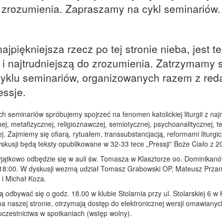
zrozumienia. Zapraszamy na cykl seminariów.
ajpiękniejsza rzecz po tej stronie nieba, jest t
 i najtrudniejszą do zrozumienia. Zatrzymamy s
cyklu seminariów, organizowanych razem z red
essje.
h seminariów spróbujemy spojrzeć na fenomen katolickiej liturgii z na
ej, metafizycznej, religioznawczej, semiotycznej, psychoanalitycznej, te
nej. Zajmiemy się ofiarą, rytuałem, transsubstancjacją, reformami liturgi
skusji będą teksty opublikowane w 32-33 tece „Pressji” Boże Ciało z 2
jątkowo odbędzie się w auli św. Tomasza w Klasztorze oo. Dominikanów
 18:00. W dyskusji wezmą udział Tomasz Grabowski OP, Mateusz Przan
i Michał Koza.
 odbywać się o godz. 18.00 w klubie Stolarnia przy ul. Stolarskiej 6 w
 na naszej stronie, otrzymają dostęp do elektronicznej wersji omawianyc
 uczestnictwa w spotkaniach (wstęp wolny).