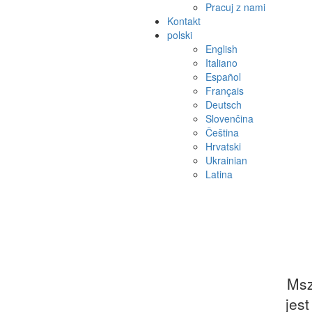
Pracuj z nami
Kontakt
polski
English
Italiano
Español
Français
Deutsch
Slovenčina
Čeština
Hrvatski
Ukrainian
Latina
Msz
jest