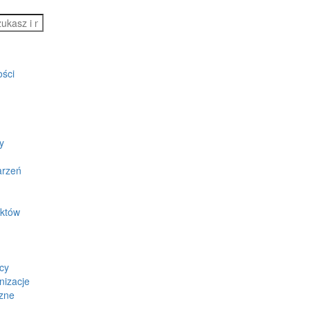
ości
y
arzeń
ektów
cy
nizacje
zne