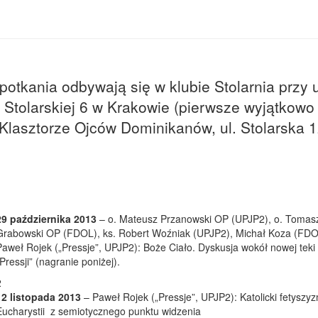
potkania odbywają się w klubie Stolarnia przy u
Stolarskiej 6 w Krakowie (pierwsze wyjątkowo
Klasztorze Ojców Dominikanów, ul. Stolarska 1
29 października 2013
– o. Mateusz Przanowski OP (UPJP2), o. Tomas
Grabowski OP (FDOL), ks. Robert Woźniak (UPJP2), Michał Koza (FDO
Paweł Rojek („Pressje”, UPJP2): Boże Ciało. Dyskusja wokół nowej teki
„Pressji” (nagranie poniżej).
12 listopada 2013
– Paweł Rojek („Pressje”, UPJP2): Katolicki fetyszy
Eucharystii z semiotycznego punktu widzenia