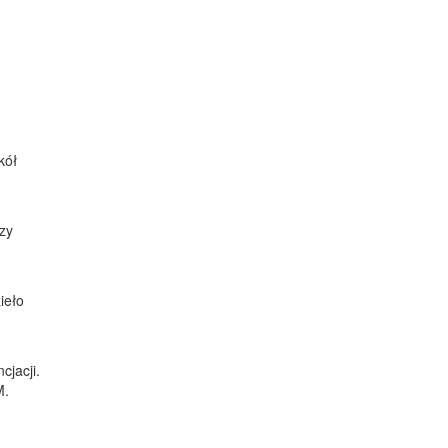
kół
zy
ieło
cjacji.
M.