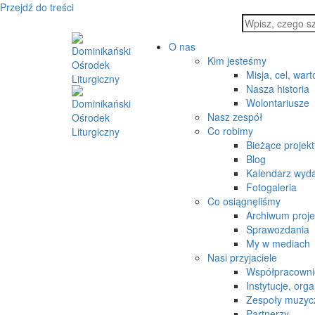
Przejdź do treści
O nas
Kim jesteśmy
Misja, cel, wart
Nasza historia
Wolontariusze
Nasz zespół
Co robimy
Bieżące projekt
Blog
Kalendarz wyd
Fotogaleria
Co osiągnęliśmy
Archiwum proj
Sprawozdania
My w mediach
Nasi przyjaciele
Współpracowni
Instytucje, orga
Zespoły muzyc
Partnerzy