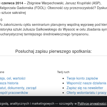
3 czerwca 2014
– Zbigniew Warpechowski, Janusz Krupiński (ASP),
Małgorzata Gadomska (FDOL): Obecność czy przezroczystość? Dysku
o sztuce sakralnej
Po zakończeniu cyklu seminarium planujemy wspólną wyprawę pod kie
historyka sztuki Juliusza Gałkowskiego do Wysocic w celu zbadania sym
eucharystycznej tamtejszego średniowiecznego tympanonu.
Posłuchaj zapisu pierwszego spotkania:
ane
Twój ruch
sja, cel, wartości
Twoje konto zapisów
sza historia
Wspomóż nasze działania
atut, dokumenty, zarząd
Zapisz się na newsletter
espół pracowników
Oferty wolontariatu i pracy
prywatności
i
Regulamin Google
.
a zgodą, analitycznych i marketingowych — szczegóły w
Polityce prywatności