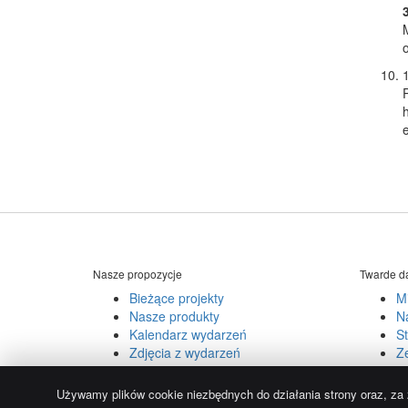
Nasze propozycje
Twarde d
Bieżące projekty
Mi
Nasze produkty
Na
Kalendarz wydarzeń
St
Zdjęcia z wydarzeń
Z
© 2004-2026.
Używamy reCAPTCHA, obowiązują
Polityka 
Używamy plików cookie niezbędnych do działania strony oraz, z