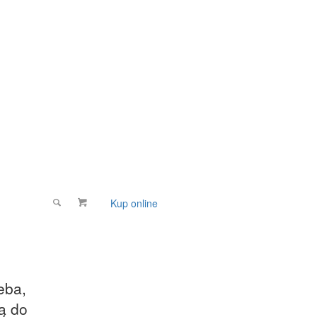
Kup online
Wspomóż
eba,
zą do