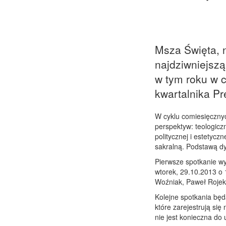
Msza Święta, n
najdziwniejszą
w tym roku w 
kwartalnika Pr
W cyklu comiesięcznyc
perspektyw: teologiczn
politycznej i estetycz
sakralną. Podstawą dy
Pierwsze spotkanie wy
wtorek, 29.10.2013 o
Woźniak, Paweł Rojek 
Kolejne spotkania będą
które zarejestrują się
nie jest konieczna do