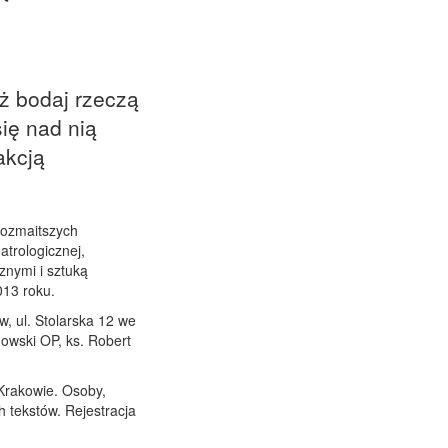
eż bodaj rzeczą
ię nad nią
akcją
jrozmaitszych
atrologicznej,
cznymi i sztuką
013 roku.
, ul. Stolarska 12 we
owski OP, ks. Robert
 Krakowie. Osoby,
h tekstów. Rejestracja