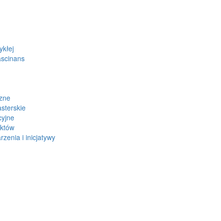
ykłej
ascinans
zne
sterskie
cyjne
ektów
zenia i inicjatywy