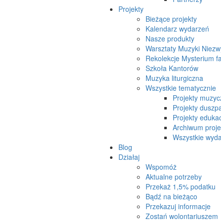
Projekty
Bieżące projekty
Kalendarz wydarzeń
Nasze produkty
Warsztaty Muzyki Niezw
Rekolekcje Mysterium f
Szkoła Kantorów
Muzyka liturgiczna
Wszystkie tematycznie
Projekty muzyc
Projekty duszpa
Projekty eduka
Archiwum proj
Wszystkie wydar
Blog
Działaj
Wspomóż
Aktualne potrzeby
Przekaż 1,5% podatku
Bądź na bieżąco
Przekazuj informacje
Zostań wolontariuszem