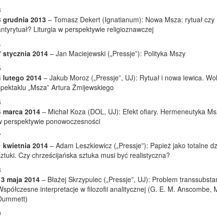
3 grudnia 2013
– Tomasz Dekert (Ignatianum): Nowa Msza: rytuał czy
antyrytuał? Liturgia w perspektywie religioznawczej
7 stycznia 2014
– Jan Maciejewski („Pressje”): Polityka Mszy
4 lutego 2014
– Jakub Moroz („Pressje”, UJ): Rytuał i nowa lewica. Wo
spektaklu „Msza” Artura Żmijewskiego
4 marca 2014
– Michał Koza (DOL, UJ): Efekt ofiary. Hermeneutyka Ms
w perspektywie ponowoczesności
1 kwietnia 2014
– Adam Leszkiewicz („Pressje”): Papież jako totalne dz
sztuki. Czy chrześcijańska sztuka musi być realistyczna?
13 maja 2014
– Błażej Skrzypulec („Pressje”, UJ): Problem transsubstan
Współczesne interpretacje w filozofii analitycznej (G. E. M. Anscombe, 
Dummett)