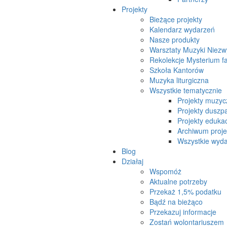
Projekty
Bieżące projekty
Kalendarz wydarzeń
Nasze produkty
Warsztaty Muzyki Niezw
Rekolekcje Mysterium f
Szkoła Kantorów
Muzyka liturgiczna
Wszystkie tematycznie
Projekty muzyc
Projekty duszpa
Projekty eduka
Archiwum proj
Wszystkie wydar
Blog
Działaj
Wspomóż
Aktualne potrzeby
Przekaż 1,5% podatku
Bądź na bieżąco
Przekazuj informacje
Zostań wolontariuszem