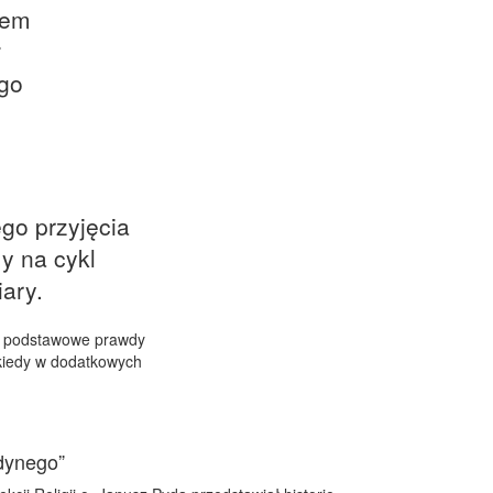
rem
ł
ego
go przyjęcia
y na cykl
ary.
yć podstawowe prawdy
ekiedy w dodatkowych
dynego”