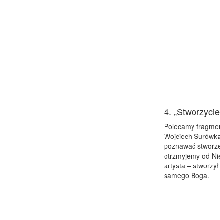
4. „Stworzycie
Polecamy fragment 
Wojciech Surówka
poznawać stworzen
otrzmyjemy od Nieg
artysta – stworzy
samego Boga.