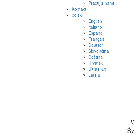
Pracuj z nami
Kontakt
polski
English
Italiano
Español
Français
Deutsch
Slovenčina
Čeština
Hrvatski
Ukrainian
Latina
W
Św