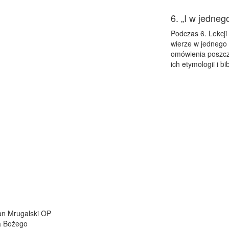
6. „I w jedne
Podczas 6. Lekcji
wierze w jednego
omówienia poszcze
ich etymologii i bi
ian Mrugalski OP
a Bożego