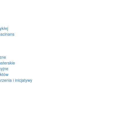
ykłej
ascinans
zne
sterskie
cyjne
ektów
zenia i inicjatywy