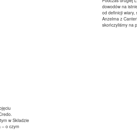
Podczas drugiej Le
dowodów na istni
od definicji wiar
Anzelma z Canterb
skończyliśmy na p
ojęciu
Credo.
tym w Składzie
a – o czym