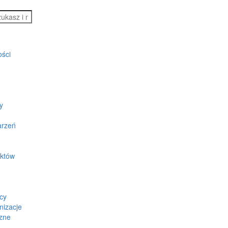
ości
y
arzeń
ektów
cy
nizacje
zne