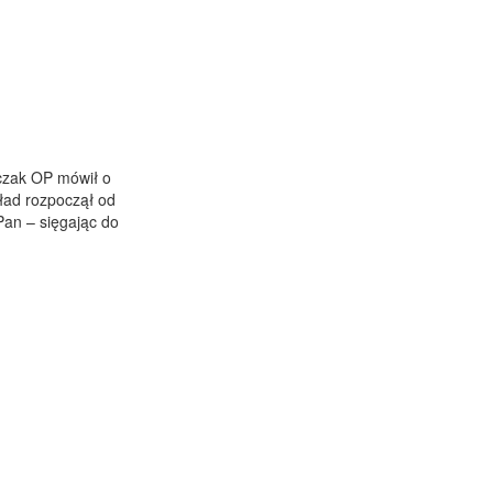
mczak OP mówił o
ład rozpoczął od
Pan – sięgając do