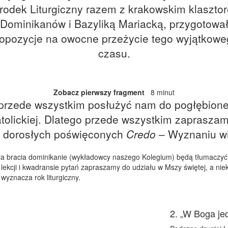
rodek Liturgiczny razem z krakowskim klaszto
Dominikanów i Bazyliką Mariacką, przygotowa
opozycje na owocne przeżycie tego wyjątkow
czasu.
Zobacz pierwszy fragment
8 minut
przede wszystkim posłużyć nam do pogłębione
tolickiej. Dlatego przede wszystkim zapraszam
 dla dorosłych poświęconych
Credo
– Wyznaniu wi
nia bracia dominikanie (wykładowcy naszego Kolegium) będą tłumacz
 lekcji i kwadransie pytań zapraszamy do udziału w Mszy świętej, a ni
wyznacza rok liturgiczny.
2. „W Boga je