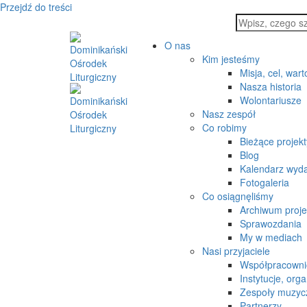
Przejdź do treści
O nas
Kim jesteśmy
Misja, cel, wart
Nasza historia
Wolontariusze
Nasz zespół
Co robimy
Bieżące projekt
Blog
Kalendarz wyd
Fotogaleria
Co osiągnęliśmy
Archiwum proj
Sprawozdania
My w mediach
Nasi przyjaciele
Współpracowni
Instytucje, orga
Zespoły muzyc
Partnerzy