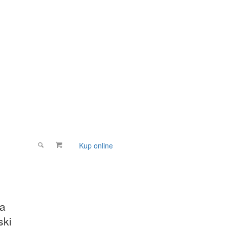
Kup online
Wspomóż
ca
ski