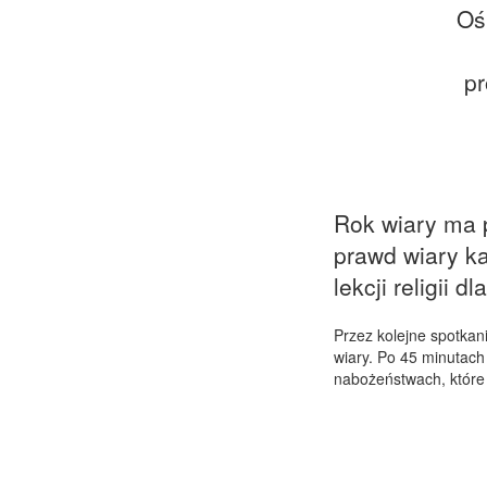
Oś
pr
Rok wiary ma 
prawd wiary ka
lekcji religii
Przez kolejne spotka
wiary. Po 45 minutach
nabożeństwach, które 