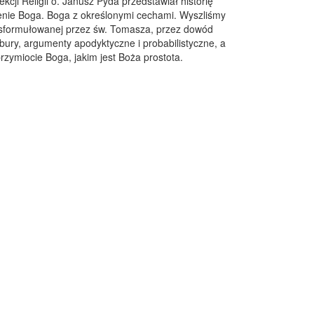
kcji Religii o. Janusz Pyda przedstawiał historię
enie Boga. Boga z określonymi cechami. Wyszliśmy
y, sformułowanej przez św. Tomasza, przez dowód
ury, argumenty apodyktyczne i probabilistyczne, a
rzymiocie Boga, jakim jest Boża prostota.