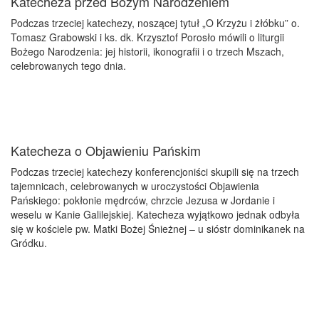
Katecheza przed Bożym Narodzeniem
Podczas trzeciej katechezy, noszącej tytuł „O Krzyżu i żłóbku” o.
Tomasz Grabowski i ks. dk. Krzysztof Porosło mówili o liturgii
Bożego Narodzenia: jej historii, ikonografii i o trzech Mszach,
celebrowanych tego dnia.
Katecheza o Objawieniu Pańskim
Podczas trzeciej katechezy konferencjoniści skupili się na trzech
tajemnicach, celebrowanych w uroczystości Objawienia
Pańskiego: pokłonie mędrców, chrzcie Jezusa w Jordanie i
weselu w Kanie Galilejskiej. Katecheza wyjątkowo jednak odbyła
się w kościele pw. Matki Bożej Śnieżnej – u sióstr dominikanek na
Gródku.