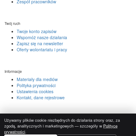
Zespół pracowników
Twój ruch
Twoje konto zapisów
Wspomóż nasze działania
Zapisz się na newsletter
Oferty wolontariatu i pracy
Informacje
Materiały dla mediów
Polityka prywatności
Ustawienia cookies
Kontakt, dane rejestrowe
© 2004-2026.
Używamy reCAPTCHA, obowiązują
Polityka prywatności
i
Używamy plików cookie niezbędnych do działania strony oraz, za
Regulamin Google
.
zgodą, analitycznych i marketingowych — szczegóły w
Polityce
prywatności
.