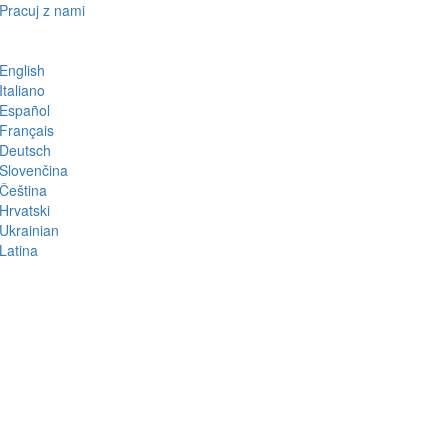
Pracuj z nami
English
Italiano
Español
Français
Deutsch
Slovenčina
Čeština
Hrvatski
Ukrainian
Latina