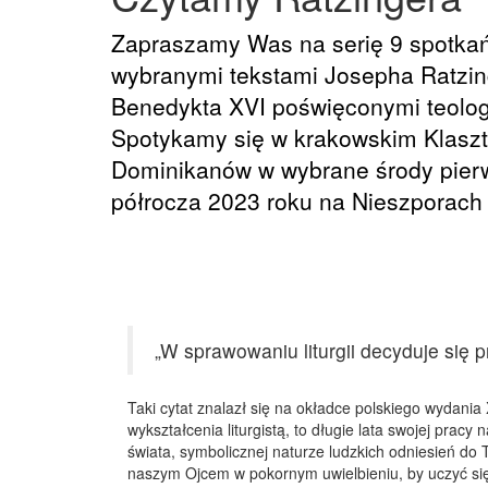
Zapraszamy Was na serię 9 spotka
wybranymi tekstami Josepha Ratzin
Benedykta XVI poświęconymi teologii 
Spotykamy się w krakowskim Klasz
Dominikanów w wybrane środy pie
półrocza 2023 roku na Nieszporach i
„W sprawowaniu liturgii decyduje się p
Taki cytat znalazł się na okładce polskiego wydania 
wykształcenia liturgistą, to długie lata swojej prac
świata, symbolicznej naturze ludzkich odniesień do
naszym Ojcem w pokornym uwielbieniu, by uczyć się s