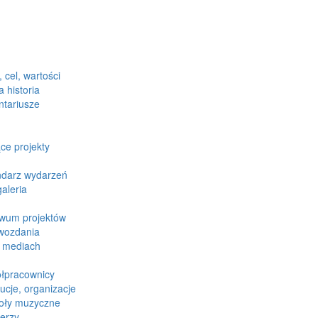
, cel, wartości
 historia
ntariusze
ce projekty
ndarz wydarzeń
aleria
iwum projektów
wozdania
 mediach
łpracownicy
tucje, organizacje
oły muzyczne
erzy