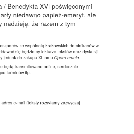
a / Benedykta XVI poświęconymi
marły niedawno papież-emeryt, ale
my nadzieję, że razem z tym
nieszporów ze wspólnotą krakowskich dominikanów w
oddawać się będziemy lekturze tekstów oraz dyskusji
my jednak do zakupu XI tomu
Opera omnia
.
nie będą transmitowane online, serdecznie
ce terminów itp.
 adres e-mail (teksty rozsyłamy zazwyczaj