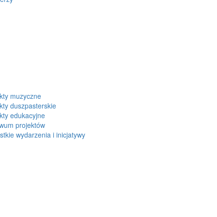
ekty muzyczne
kty duszpasterskie
kty edukacyjne
iwum projektów
tkie wydarzenia i inicjatywy