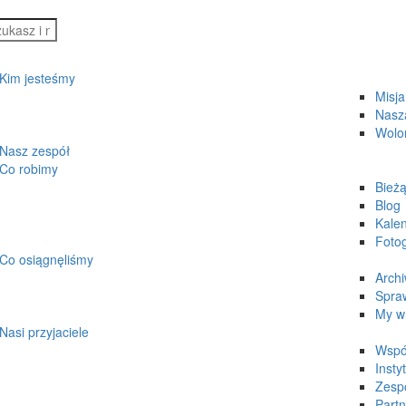
Kim jesteśmy
Misja
Nasza
Wolo
Nasz zespół
Co robimy
Bieżą
Blog
Kale
Fotog
Co osiągnęliśmy
Arch
Spra
My w
Nasi przyjaciele
Wspó
Insty
Zesp
Partn