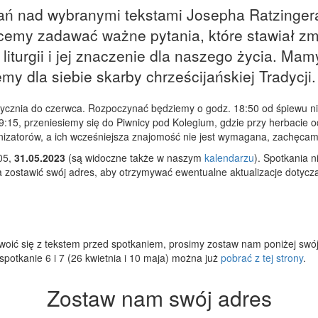
ań nad wybranymi tekstami Josepha Ratzinger
 chcemy zadawać ważne pytania, które stawiał z
 liturgii i jej znaczenie dla naszego życia. Ma
 dla siebie skarby chrześcijańskiej Tradycji.
tycznia do czerwca. Rozpoczynać będziemy o godz. 18:50 od śpiewu 
 19:15, przeniesiemy się do Piwnicy pod Kolegium, gdzie przy herbacie 
anizatorów, a ich wcześniejsza znajomość nie jest wymagana, zachęca
.05,
31.05.2023
(są widoczne także w naszym
kalendarzu
). Spotkania 
zostawić swój adres, aby otrzymywać ewentualne aktualizacje dotyczą
swoić się z tekstem przed spotkaniem, prosimy zostaw nam poniżej swój
spotkanie 6 i 7 (26 kwietnia i 10 maja) można już
pobrać z tej strony
.
Zostaw nam swój adres