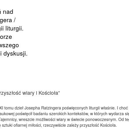
ń nad
gera /
liturgii.
torze
rwszego
 dyskusji.
rzyszłość wiary i Kościoła”
XI tomu dzieł Josepha Ratzingera poświęconych liturgii właśnie. I choć 
y naukowej poświęcił badaniu szerokich kontekstów, w których wydarza si
 Tajemnicy, wreszcie możliwości wiary w świecie ponowoczesnym. Od t
ztuki ofiarnej miłości, rzeczywiście zależy przyszłość Kościoła.