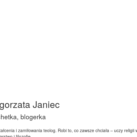
gorzata Janiec
hetka, blogerka
ałcenia i zamiłowania teolog. Robi to, co zawsze chciała – uczy religii
rstwo i filozofię.