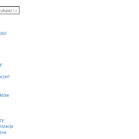
ości
y
arzeń
ektów
cy
nizacje
zne