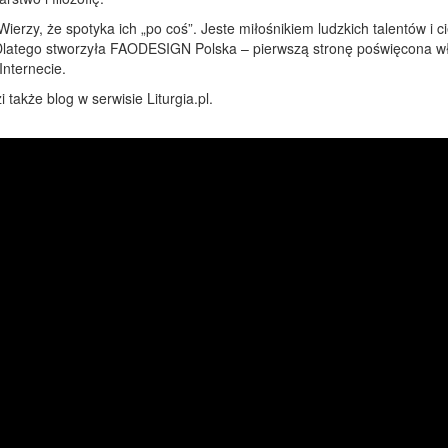
Wierzy, że spotyka ich „po coś”. Jeste miłośnikiem ludzkich talentów i 
Dlatego stworzyła FAODESIGN Polska – pierwszą stronę poświęcona wł
Internecie.
 także blog w serwisie Liturgia.pl.