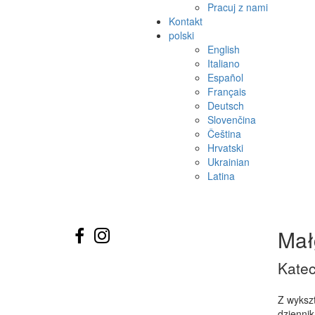
Pracuj z nami
Kontakt
polski
English
Italiano
Español
Français
Deutsch
Slovenčina
Čeština
Hrvatski
Ukrainian
Latina
Mał
Katec
Z wykszt
dziennika