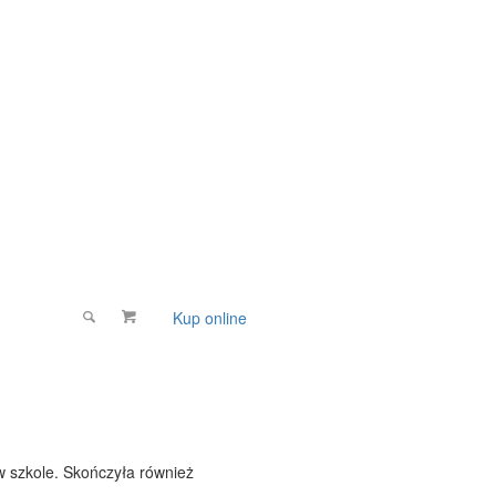
Kup online
Wspomóż
 w szkole. Skończyła również