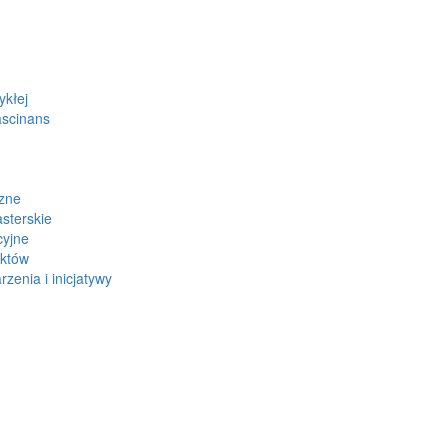
ykłej
ascinans
zne
sterskie
cyjne
ektów
zenia i inicjatywy