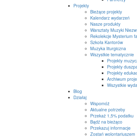
Projekty
Bieżące projekty
Kalendarz wydarzeń
Nasze produkty
Warsztaty Muzyki Niezw
Rekolekcje Mysterium f
Szkoła Kantorów
Muzyka liturgiczna
Wszystkie tematycznie
Projekty muzyc
Projekty duszpa
Projekty eduka
Archiwum proj
Wszystkie wydar
Blog
Działaj
Wspomóż
Aktualne potrzeby
Przekaż 1,5% podatku
Bądź na bieżąco
Przekazuj informacje
Zostań wolontariuszem