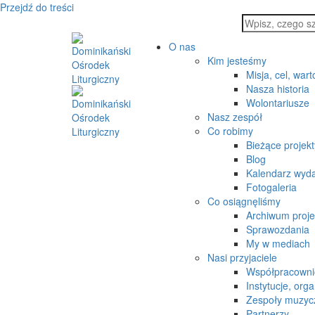
Przejdź do treści
O nas
Kim jesteśmy
Misja, cel, wart
Nasza historia
Wolontariusze
Nasz zespół
Co robimy
Bieżące projekt
Blog
Kalendarz wyd
Fotogaleria
Co osiągnęliśmy
Archiwum proj
Sprawozdania
My w mediach
Nasi przyjaciele
Współpracowni
Instytucje, orga
Zespoły muzyc
Partnerzy