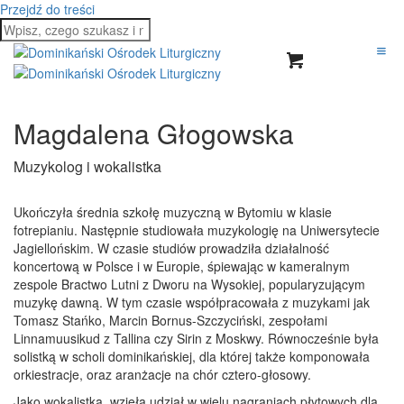
Przejdź do treści
Magdalena Głogowska
Muzykolog i wokalistka
Ukończyła średnia szkołę muzyczną w Bytomiu w klasie
fotrepianiu. Następnie studiowała muzykologię na Uniwersytecie
Jagiellońskim. W czasie studiów prowadziła działalność
koncertową w Polsce i w Europie, śpiewając w kameralnym
zespole Bractwo Lutni z Dworu na Wysokiej, popularyzującym
muzykę dawną. W tym czasie współpracowała z muzykami jak
Tomasz Stańko, Marcin Bornus-Szczyciński, zespołami
Linnamuusikud z Tallina czy Sirin z Moskwy. Równocześnie była
solistką w scholi dominikańskiej, dla której także komponowała
orkiestracje, oraz aranżacje na chór cztero-głosowy.
Jako wokalistka, wzięła udział w wielu nagraniach płytowych dla