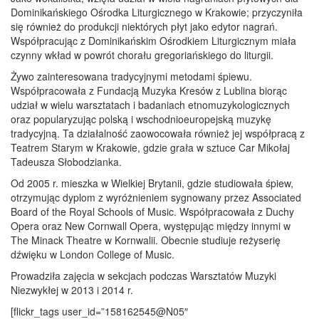
Dominikańskiego Ośrodka Liturgicznego w Krakowie; przyczyniła
się również do produkcji niektórych płyt jako edytor nagrań.
Współpracując z Dominikańskim Ośrodkiem Liturgicznym miała
czynny wkład w powrót chorału gregoriańskiego do liturgii.
Żywo zainteresowana tradycyjnymi metodami śpiewu.
Współpracowała z Fundacją Muzyka Kresów z Lublina biorąc
udział w wielu warsztatach i badaniach etnomuzykologicznych
oraz popularyzując polską i wschodnioeuropejską muzykę
tradycyjną. Ta działalność zaowocowała również jej współpracą z
Teatrem Starym w Krakowie, gdzie grała w sztuce Car Mikołaj
Tadeusza Słobodzianka.
Od 2005 r. mieszka w Wielkiej Brytanii, gdzie studiowała śpiew,
otrzymując dyplom z wyróżnieniem sygnowany przez Associated
Board of the Royal Schools of Music. Współpracowała z Duchy
Opera oraz New Cornwall Opera, występując między innymi w
The Minack Theatre w Kornwalii. Obecnie studiuje reżyserię
dźwięku w London College of Music.
Prowadziła zajęcia w sekcjach podczas Warsztatów Muzyki
Niezwykłej w 2013 i 2014 r.
[flickr_tags user_id=”158162545@N05″