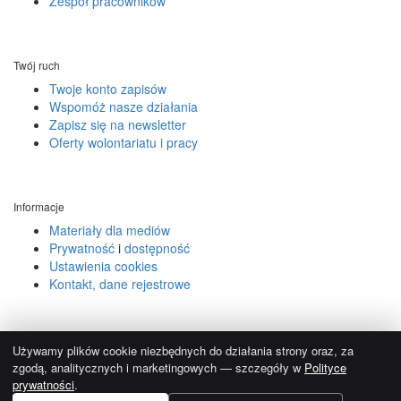
Zespół pracowników
Twój ruch
Twoje konto zapisów
Wspomóż nasze działania
Zapisz się na newsletter
Oferty wolontariatu i pracy
Informacje
Materiały dla mediów
Prywatność
i
dostępność
Ustawienia cookies
Kontakt, dane rejestrowe
© 2004-2026.
Używamy reCAPTCHA, obowiązują
Polityka prywatności
i
Używamy plików cookie niezbędnych do działania strony oraz, za
Regulamin Google
.
zgodą, analitycznych i marketingowych — szczegóły w
Polityce
prywatności
.