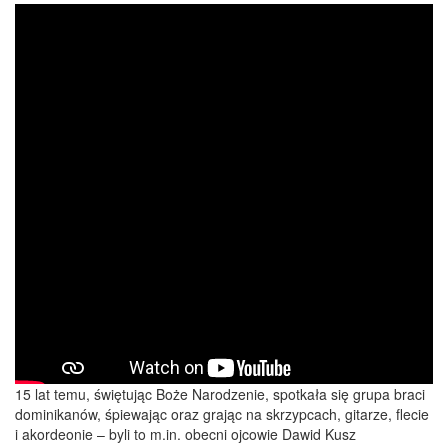
15 lat temu, świętując Boże Narodzenie, spotkała się grupa braci
dominikanów, śpiewając oraz grając na skrzypcach, gitarze, flecie
i akordeonie – byli to m.in. obecni ojcowie Dawid Kusz