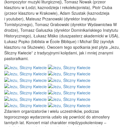
(kompozytor muzyki liturgicznej), Tomasz Nowak (przeor
klasztoru w Łodzi, kaznodzieja i rekolekcjonista), Piotr Ciuba
(przeor klasztoru w Krakowie), Adam Szustak (kaznodzieja
i youtuber), Mateusz Przanowski (dyrektor Instytutu
Tomistycznego), Tomasz Grabowski (dyrektor Wydawnictwa W
drodze), Tomasz Gałuszka (dyrektor Dominikańskiego Instytutu
Historycznego), Łukasz Miśko (duszpasterz akademicki w USA),
Łukasz Popko (biblista w École Biblique) i Michał Śliż (syndyk
klasztoru na Służewie). Owocem tego spotkania jest płyta „Jezu,
Śliczny Kwiecie” z tradycyjnymi kolędami, jak i mniej znanymi
pastorałkami.
Zdaniem organizatorów i wielu uczestników, podczas
tegorocznego wydarzenia udało się powrócić do atmosfery
tamtych lat. Koncert miał charakter międzypokoleniowy –