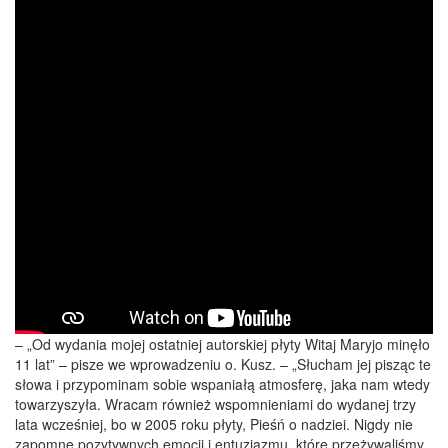
– „Od wydania mojej ostatniej autorskiej płyty Witaj Maryjo minęło
11 lat” – pisze we wprowadzeniu o. Kusz. – „Słucham jej pisząc te
słowa i przypominam sobie wspaniałą atmosferę, jaka nam wtedy
towarzyszyła. Wracam również wspomnieniami do wydanej trzy
lata wcześniej, bo w 2005 roku płyty, Pieśń o nadziei. Nigdy nie
zapomnę pozytywnych emocji i entuzjazmu, które przeżywaliśmy