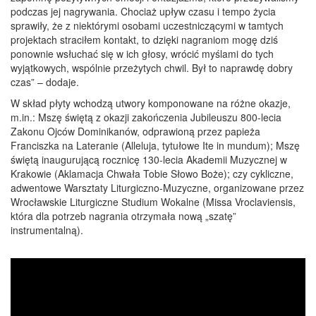
podczas jej nagrywania. Chociaż upływ czasu i tempo życia
sprawiły, że z niektórymi osobami uczestniczącymi w tamtych
projektach straciłem kontakt, to dzięki nagraniom mogę dziś
ponownie wsłuchać się w ich głosy, wrócić myślami do tych
wyjątkowych, wspólnie przeżytych chwil. Był to naprawdę dobry
czas” – dodaje.
W skład płyty wchodzą utwory komponowane na różne okazje,
m.in.: Mszę świętą z okazji zakończenia Jubileuszu 800-lecia
Zakonu Ojców Dominikanów, odprawioną przez papieża
Franciszka na Lateranie (Alleluja, tytułowe Ite in mundum); Mszę
świętą inaugurującą rocznicę 130-lecia Akademii Muzycznej w
Krakowie (Aklamacja Chwała Tobie Słowo Boże); czy cykliczne,
adwentowe Warsztaty Liturgiczno-Muzyczne, organizowane przez
Wrocławskie Liturgiczne Studium Wokalne (Missa Vroclaviensis,
która dla potrzeb nagrania otrzymała nową „szatę”
instrumentalną).