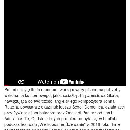
Ponadto płytę Ite in mundum tworzą utwory pisane na potrzeby
wykonania koncertowego, jak chociażby: trzyczęściowa Gloria,
nawiązująca do twórczości angielskiego kompozytora Johna
Ruttera, powstała z okazji jubileuszu Scholi Domenica, działającej
przy żywieckiej konkatedrze oraz Odszedł Pasterz od nas i
Adoramus Te, Christe, których premiera odbyła się w Lublinie
podczas festiwalu „Wielkopostne Śpiewanie” w 2018 roku. Inne
zamieszczone na płycie utwory wykonywane były przy różnych