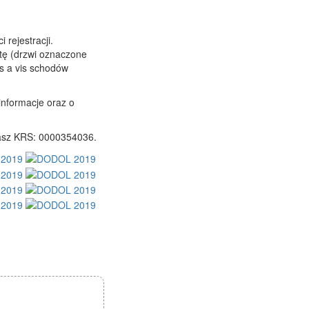
rejestracji.
rtę (drzwi oznaczone
is a vis schodów
informacje oraz o
nasz KRS: 0000354036.