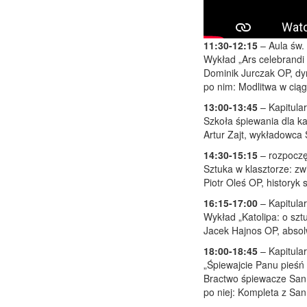
11:30-12:15
– Aula św. 
Wykład „Ars celebrandi w
Dominik Jurczak OP, dy
po nim: Modlitwa w ciąg
13:00-13:45
– Kapitula
Szkoła śpiewania dla ka
Artur Zajt, wykładowca
14:30-15:15
– rozpoczę
Sztuka w klasztorze: zw
Piotr Oleś OP, historyk
16:15-17:00
– Kapitula
Wykład „Katolipa: o sztu
Jacek Hajnos OP, absolw
18:00-18:45
– Kapitula
„Śpiewajcie Panu pieś
Bractwo śpiewacze San
po niej: Kompleta z San