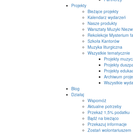
Projekty
Bieżące projekty
Kalendarz wydarzeń
Nasze produkty
Warsztaty Muzyki Niezw
Rekolekcje Mysterium f
Szkoła Kantorów
Muzyka liturgiczna
Wszystkie tematycznie
Projekty muzyc
Projekty duszpa
Projekty eduka
Archiwum proj
Wszystkie wydar
Blog
Działaj
Wspomóż
Aktualne potrzeby
Przekaż 1,5% podatku
Bądź na bieżąco
Przekazuj informacje
Zostań wolontariuszem