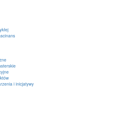
ykłej
ascinans
zne
sterskie
cyjne
ektów
zenia i inicjatywy