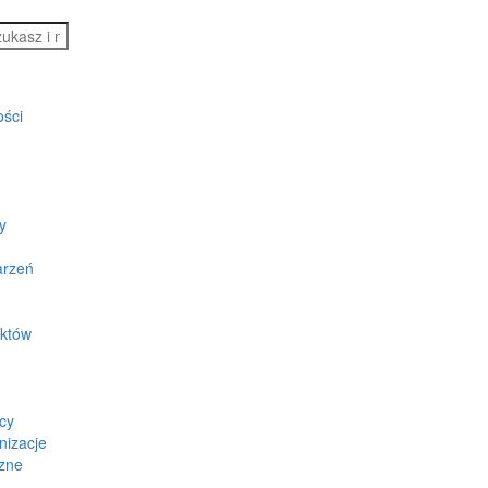
ości
y
arzeń
ektów
cy
nizacje
zne