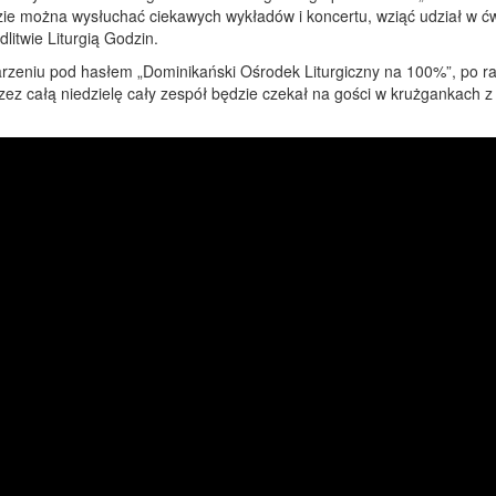
zie można wysłuchać ciekawych wykładów i koncertu, wziąć udział w ćw
litwie Liturgią Godzin.
zeniu pod hasłem „Dominikański Ośrodek Liturgiczny na 100%”, po ra
Przez całą niedzielę cały zespół będzie czekał na gości w krużgankac