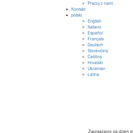
Pracuj z nami
Kontakt
polski
English
Italiano
Español
Français
Deutsch
Slovenčina
Čeština
Hrvatski
Ukrainian
Latina
Zapraszamy na dzień ot