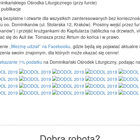
inikańskiego Ośrodka Liturgicznego (przy furcie)
 publikacje
 bezpłatne i otwarte dla wszystkich zainteresowanych bez konieczności 
u oo. Dominikanów (ul. Stolarska 12, Kraków). Prosimy wejść przez fu
ikanów”) i przejść krużgankami do Kapitularza (tabliczka na drzwiach, v
ać się do Auli św. Tomasza przez Atrium do końca i w prawo.
zenie
„Wezmę udział” na Facebooku
, gdzie będą się pojawiać aktualne 
zenia swoim znajomym, dla których może okazać się cenne!
zekazanie 1% podatku
na Dominikański Ośrodek Liturgiczny, podając 
Dobra robota?