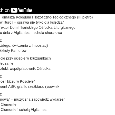
Tomasza Kolegium Filozoficzno-Teologicznego (III piętro)
 liturgii – sprawa nie tylko dla księdza”
rektor Dominikańskiego Ośrodka Liturgicznego
u dnia z Vigilantes – schola chorałowa
rz
żdego: ćwiczenia z impostacji
 Szkoły Kantorów
cie przy sklepie w krużgankach
iedzanie
 sztuki, współpracownik Ośrodka
rz
ce i kiczu w Kościele”
ent ASP: grafik, rzeźbiarz, rysownik
rz
ń nową” – muzyczna zapowiedź wydarzeń
 Clemente
 Clemente i scholą Vigilantes