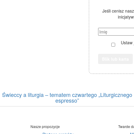
Jeśli cenisz nas
inicjaty
Ustaw 
Blik lub karta
Świeccy a liturgia – tematem czwartego „Liturgicznego
espresso”
Nasze propozycje
Twarde d