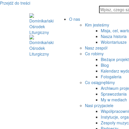
Przejdź do treści
O nas
Kim jesteśmy
Misja, cel, wart
Nasza historia
Wolontariusze
Nasz zespół
Co robimy
Bieżące projekt
Blog
Kalendarz wyd
Fotogaleria
Co osiągnęliśmy
Archiwum proj
Sprawozdania
My w mediach
Nasi przyjaciele
Współpracowni
Instytucje, orga
Zespoły muzyc
Partnerzy