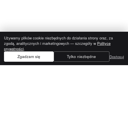
Używamy plików cookie niezbędnych do działania strony oraz, za
zgodą, analitycznych i marketingowych — szczegóły w
Polityce
prywatności
.
Zgadzam się
Tylko niezbędne
Dostosuj