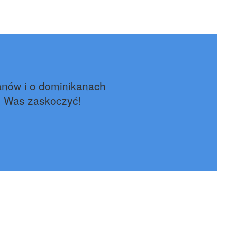
anów i o dominikanach
e Was zaskoczyć!